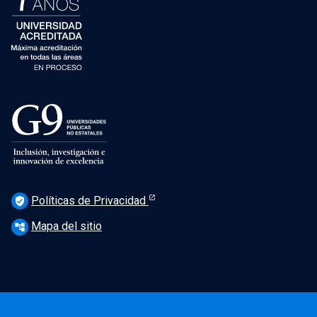
Políticas de Privacidad
verified_user
Mapa del sitio
account_tree