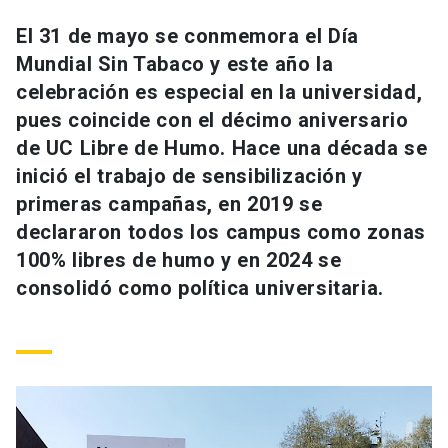
Universidad
El 31 de mayo se conmemora el Día
Mundial Sin Tabaco y este año la
keyboard_arrow_down
Información para
celebración es especial en la universidad,
Futuros estudiantes
Go to english site
launch
pues coincide con el décimo aniversario
de UC Libre de Humo. Hace una década se
Estudiantes
ACCESOS DIRECTOS
inició el trabajo de sensibilización y
primeras campañas, en 2019 se
Admisión
launch
Académicos
declararon todos los campus como zonas
Mi Cuenta UC
launch
100% libres de humo y en 2024 se
Personal
consolidó como política universitaria.
Correo UC
launch
launch
Alumni
Mi Portal UC
launch
Padres y familia
Medios
Biblioteca
launch
launch
Vecinos
Donaciones
launch