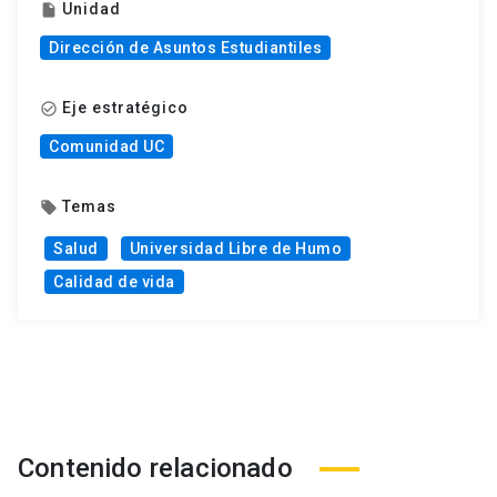
Unidad
insert_drive_file
Dirección de Asuntos Estudiantiles
Eje estratégico
check_circle_outline
Comunidad UC
Temas
local_offer
Salud
Universidad Libre de Humo
Calidad de vida
Contenido relacionado