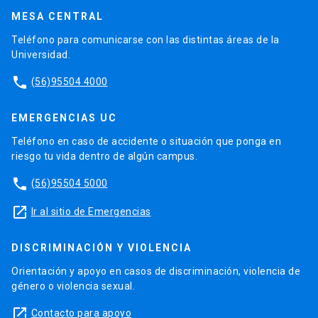
MESA CENTRAL
Teléfono para comunicarse con las distintas áreas de la
Universidad.
phone
(56)95504 4000
EMERGENCIAS UC
Teléfono en caso de accidente o situación que ponga en
riesgo tu vida dentro de algún campus.
phone
(56)95504 5000
launch
Ir al sitio de Emergencias
DISCRIMINACIÓN Y VIOLENCIA
Orientación y apoyo en casos de discriminación, violencia de
género o violencia sexual.
launch
Contacto para apoyo