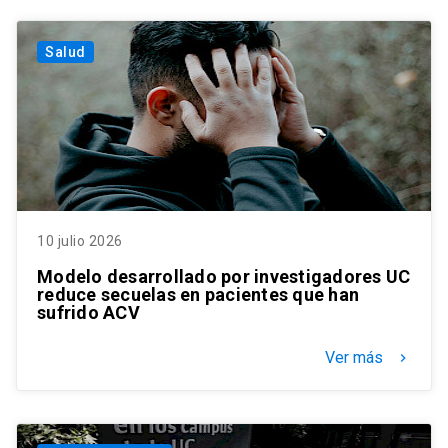
Salud
10 julio 2026
Modelo desarrollado por investigadores UC
reduce secuelas en pacientes que han
sufrido ACV
Ver más
keyboard_arrow_right