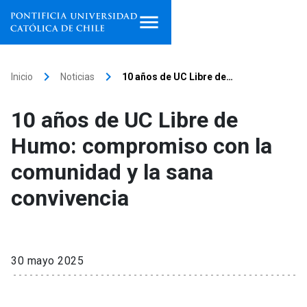
Inicio
keyboard_arrow_right
keyboard_arrow_right
Inicio
Noticias
10 años de UC Libre de…
Programas de estudio
10 años de UC Libre de
Facultades, escuelas e
Humo: compromiso con la
institutos
comunidad y la sana
Investigación
convivencia
Internacionalización
launch
Extensión
30 mayo 2025
Vinculación