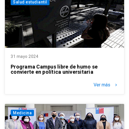
Salud estudiantil
31 mayo 2024
Programa Campus libre de humo se
convierte en política universitaria
Ver más
keyboard_arrow_right
Medicina