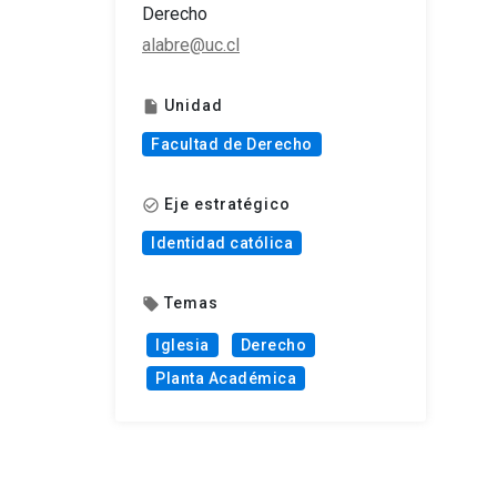
Derecho
alabre@uc.cl
Unidad
insert_drive_file
Facultad de Derecho
Eje estratégico
check_circle_outline
Identidad católica
Temas
local_offer
Iglesia
Derecho
Planta Académica