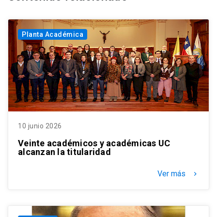
Planta Académica
10 junio 2026
Veinte académicos y académicas UC
alcanzan la titularidad
Ver más
keyboard_arrow_right