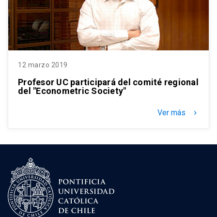
12 marzo 2019
Profesor UC participará del comité regional
del "Econometric Society"
Ver más
keyboard_arrow_right