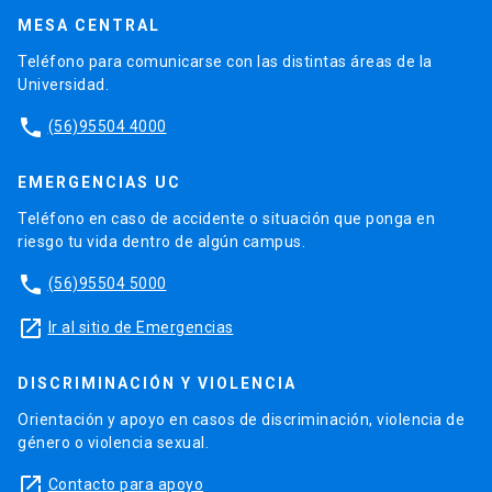
MESA CENTRAL
Teléfono para comunicarse con las distintas áreas de la
Universidad.
phone
(56)95504 4000
EMERGENCIAS UC
Teléfono en caso de accidente o situación que ponga en
riesgo tu vida dentro de algún campus.
phone
(56)95504 5000
launch
Ir al sitio de Emergencias
DISCRIMINACIÓN Y VIOLENCIA
Orientación y apoyo en casos de discriminación, violencia de
género o violencia sexual.
launch
Contacto para apoyo