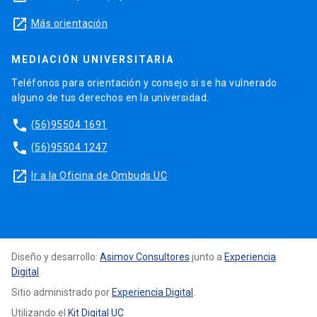
launch
Más orientación
MEDIACIÓN UNIVERSITARIA
Teléfonos para orientación y consejo si se ha vulnerado
alguno de tus derechos en la universidad.
phone
(56)95504 1691
phone
(56)95504 1247
launch
Ir a la Oficina de Ombuds UC
Diseño y desarrollo:
Asimov Consultores
junto a
Experiencia
Digital
.
Sitio administrado por
Experiencia Digital
.
Utilizando el
Kit Digital UC