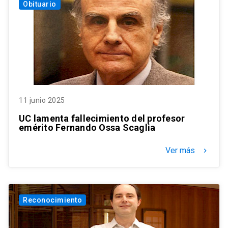
Obituario
11 junio 2025
UC lamenta fallecimiento del profesor
emérito Fernando Ossa Scaglia
Ver más
keyboard_arrow_right
Reconocimiento