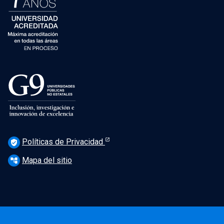
Políticas de Privacidad
verified_user
Mapa del sitio
account_tree