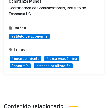
Constanza Muñoz.
Coordinadora de Comunicaciones, Instituto de
Economía UC.
Unidad
insert_drive_file
Instituto de Economía
Temas
local_offer
Reconocimiento
Planta Académica
Economía
Internacionalización
Contenido relacionado