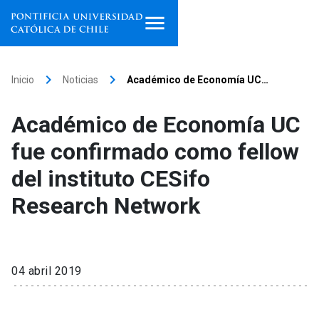
Inicio
keyboard_arrow_right
keyboard_arrow_right
Inicio
Noticias
Académico de Economía UC…
Programas de estudio
Académico de Economía UC
Facultades, escuelas e
fue confirmado como fellow
institutos
del instituto CESifo
Investigación
Research Network
Internacionalización
launch
Extensión
04 abril 2019
Vinculación