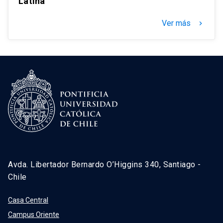
Latina
Ver más
keyboard_arrow_right
Avda. Libertador Bernardo O’Higgins 340, Santiago -
Chile
Casa Central
Campus Oriente