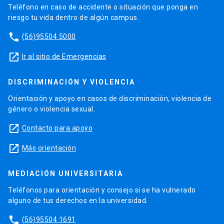
Teléfono en caso de accidente o situación que ponga en
riesgo tu vida dentro de algún campus.
phone
(56)95504 5000
launch
Ir al sitio de Emergencias
DISCRIMINACIÓN Y VIOLENCIA
Orientación y apoyo en casos de discriminación, violencia de
género o violencia sexual.
launch
Contacto para apoyo
launch
Más orientación
MEDIACIÓN UNIVERSITARIA
Teléfonos para orientación y consejo si se ha vulnerado
alguno de tus derechos en la universidad.
phone
(56)95504 1691