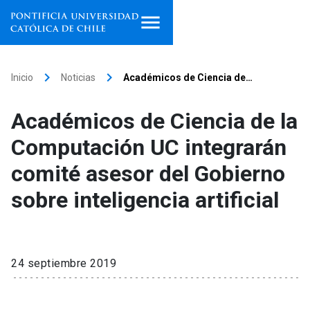
Inicio
keyboard_arrow_right
keyboard_arrow_right
Inicio
Noticias
Académicos de Ciencia de…
Programas de estudio
Académicos de Ciencia de la
Facultades, escuelas e
Computación UC integrarán
institutos
comité asesor del Gobierno
Investigación
sobre inteligencia artificial
Internacionalización
launch
Extensión
24 septiembre 2019
Vinculación