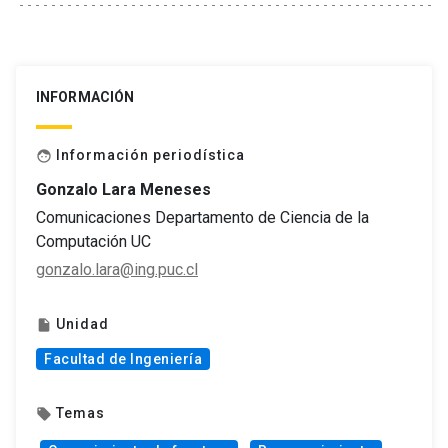
INFORMACIÓN
Información periodística
face
Gonzalo Lara Meneses
Comunicaciones Departamento de Ciencia de la
Computación UC
gonzalo.lara@ing.puc.cl
Unidad
insert_drive_file
Facultad de Ingeniería
Temas
local_offer