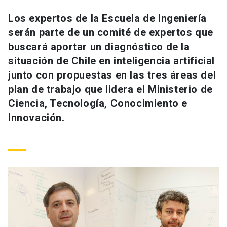
Universidad
Los expertos de la Escuela de Ingeniería
serán parte de un comité de expertos que
keyboard_arrow_down
Información para
buscará aportar un diagnóstico de la
Futuros estudiantes
Go to english site
launch
situación de Chile en inteligencia artificial
junto con propuestas en las tres áreas del
Estudiantes
ACCESOS DIRECTOS
plan de trabajo que lidera el Ministerio de
Ciencia, Tecnología, Conocimiento e
Admisión
launch
Académicos
Innovación.
Mi Cuenta UC
launch
Personal
Correo UC
launch
launch
Alumni
Mi Portal UC
launch
Padres y familia
Medios
Biblioteca
launch
launch
Vecinos
Donaciones
launch