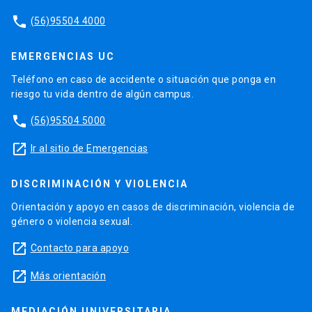
phone
(56)95504 4000
EMERGENCIAS UC
Teléfono en caso de accidente o situación que ponga en
riesgo tu vida dentro de algún campus.
phone
(56)95504 5000
launch
Ir al sitio de Emergencias
DISCRIMINACIÓN Y VIOLENCIA
Orientación y apoyo en casos de discriminación, violencia de
género o violencia sexual.
launch
Contacto para apoyo
launch
Más orientación
MEDIACIÓN UNIVERSITARIA