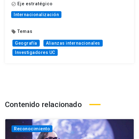
Eje estratégico
check_circle_outline
Internacionalización
Temas
local_offer
Geografía
Alianzas internacionales
Investigadores UC
Contenido relacionado
Reconocimiento