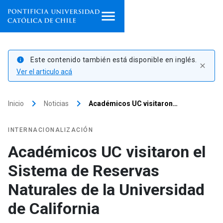
Inicio
Este contenido también está disponible en inglés.
info
close
Programas de estudio
Ver el articulo acá
Facultades, escuelas e
keyboard_arrow_right
keyboard_arrow_right
Inicio
Noticias
Académicos UC visitaron…
institutos
Investigación
INTERNACIONALIZACIÓN
Académicos UC visitaron el
Internacionalización
launch
Sistema de Reservas
Extensión
Naturales de la Universidad
de California
Vinculación