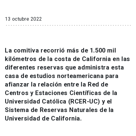
Universidad
13 octubre 2022
keyboard_arrow_down
Información para
Futuros estudiantes
Go to english site
launch
Estudiantes
La comitiva recorrió más de 1.500 mil
ACCESOS DIRECTOS
kilómetros de la costa de California en las
Admisión
launch
Académicos
diferentes reservas que administra esta
casa de estudios norteamericana para
Mi Cuenta UC
launch
Personal
afianzar la relación entre la Red de
Correo UC
launch
Centros y Estaciones Científicas de la
launch
Alumni
Universidad Católica (RCER-UC) y el
Mi Portal UC
launch
Padres y familia
Sistema de Reservas Naturales de la
Medios
Biblioteca
launch
Universidad de California.
launch
Vecinos
Donaciones
launch