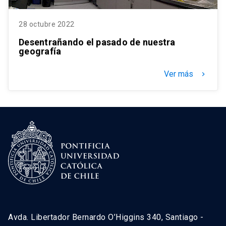
28 octubre 2022
Desentrañando el pasado de nuestra
geografía
Ver más
keyboard_arrow_right
Avda. Libertador Bernardo O’Higgins 340, Santiago -