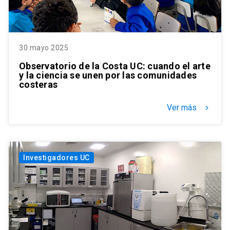
30 mayo 2025
Observatorio de la Costa UC: cuando el arte
y la ciencia se unen por las comunidades
costeras
Ver más
keyboard_arrow_right
Investigadores UC