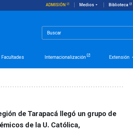
ADMISIÓN
Medios
arrow_drop_down
Biblioteca
la Comisión de la Red de Centros y Estaciones UC
 escala de la Comisión de
 UC
Facultades
Internacionalización
Extensión
arrow_d
egión de Tarapacá llegó un grupo de
micos de la U. Católica,