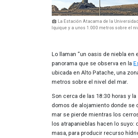
La Estación Atacama de la Universidad 
photo_camera
Iquique y a unos 1.000 metros sobre el niv
Lo llaman “un oasis de niebla en e
panorama que se observa en la
E
ubicada en Alto Patache, una zona
metros sobre el nivel del mar.
Son cerca de las 18:30 horas y la
domos de alojamiento donde se qu
mar se pierde mientras los cerro
los atrapanieblas hacen lo suyo:
masa, para producir recurso hídric