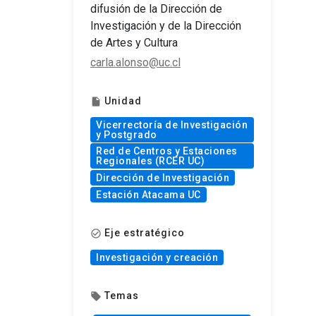
difusión de la Dirección de
Investigación y de la Dirección
de Artes y Cultura
carla.alonso@uc.cl
Unidad
insert_drive_file
Vicerrectoría de Investigación
y Postgrado
Red de Centros y Estaciones
Regionales (RCER UC)
Dirección de Investigación
Estación Atacama UC
Eje estratégico
check_circle_outline
Investigación y creación
Temas
local_offer