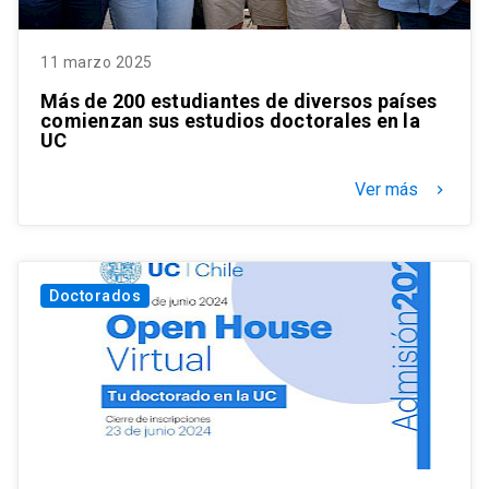
11 marzo 2025
Más de 200 estudiantes de diversos países
comienzan sus estudios doctorales en la
UC
Ver más
keyboard_arrow_right
Doctorados