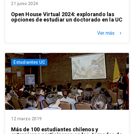
21 junio 2024
Open House Virtual 2024: explorando las
opciones de estudiar un doctorado en la UC
Ver más
keyboard_arrow_right
Estudiantes UC
12 marzo 2019
Más de 100 estudiantes chilenos y