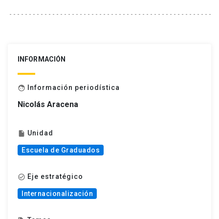
INFORMACIÓN
Información periodística
face
Nicolás Aracena
Unidad
insert_drive_file
Escuela de Graduados
Eje estratégico
check_circle_outline
Internacionalización