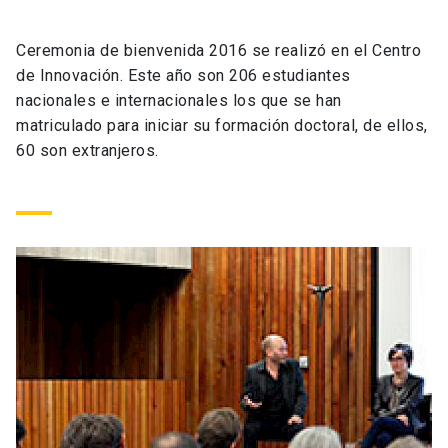
Universidad
Ceremonia de bienvenida 2016 se realizó en el Centro
keyboard_arrow_down
Información para
de Innovación. Este año son 206 estudiantes
nacionales e internacionales los que se han
Futuros estudiantes
Go to english site
launch
matriculado para iniciar su formación doctoral, de ellos,
60 son extranjeros.
Estudiantes
ACCESOS DIRECTOS
Admisión
launch
Académicos
Mi Cuenta UC
launch
Personal
Correo UC
launch
launch
Alumni
Mi Portal UC
launch
Padres y familia
Medios
Biblioteca
launch
launch
Vecinos
Donaciones
launch