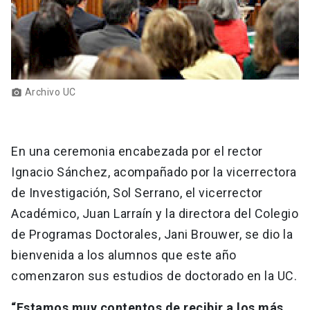
Archivo UC
photo_camera
En una ceremonia encabezada por el rector
Ignacio Sánchez, acompañado por la vicerrectora
de Investigación, Sol Serrano, el vicerrector
Académico, Juan Larraín y la directora del Colegio
de Programas Doctorales, Jani Brouwer, se dio la
bienvenida a los alumnos que este año
comenzaron sus estudios de doctorado en la UC.
“Estamos muy contentos de recibir a los más