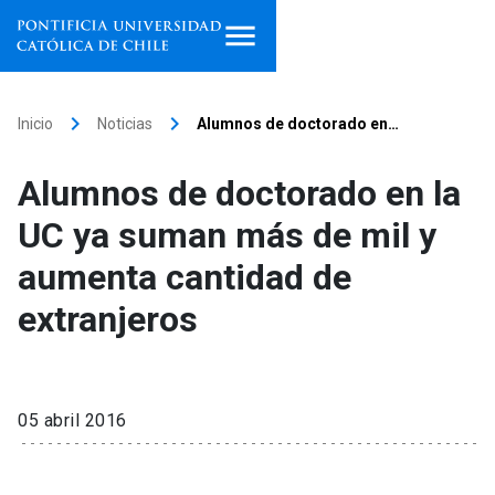
Inicio
keyboard_arrow_right
keyboard_arrow_right
Inicio
Noticias
Alumnos de doctorado en…
Programas de estudio
Alumnos de doctorado en la
Facultades, escuelas e
UC ya suman más de mil y
institutos
aumenta cantidad de
Investigación
extranjeros
Internacionalización
launch
Extensión
05 abril 2016
Vinculación