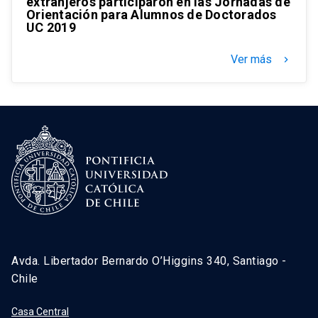
extranjeros participaron en las Jornadas de
Orientación para Alumnos de Doctorados
UC 2019
Ver más
keyboard_arrow_right
Avda. Libertador Bernardo O’Higgins 340, Santiago -
Chile
Casa Central