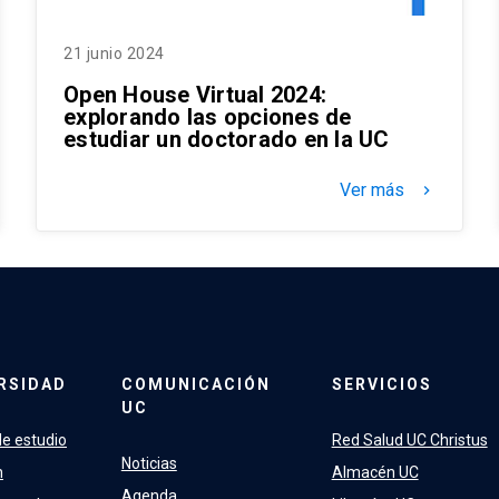
21 junio 2024
Open House Virtual 2024:
explorando las opciones de
estudiar un doctorado en la UC
Ver más
keyboard_arrow_right
RSIDAD
COMUNICACIÓN
SERVICIOS
UC
e estudio
Red Salud UC Christus
Noticias
n
Almacén UC
Agenda