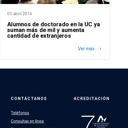
05 abril 2016
Alumnos de doctorado en la UC ya
suman más de mil y aumenta
cantidad de extranjeros
Ver más
keyboard_arrow_right
CONTÁCTANOS
ACREDITACIÓN
Teléfonos
Consultas en línea