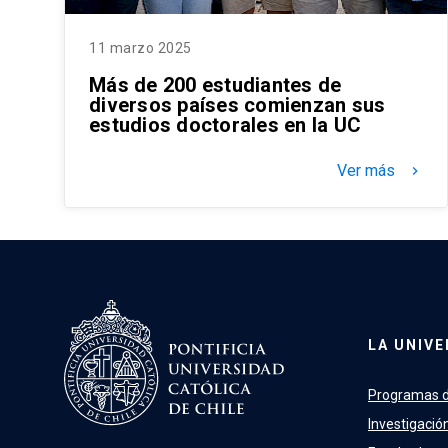
11 marzo 2025
Más de 200 estudiantes de
diversos países comienzan sus
estudios doctorales en la UC
Ver más
keyboard_arrow_right
LA UNIVE
Programas d
Investigació