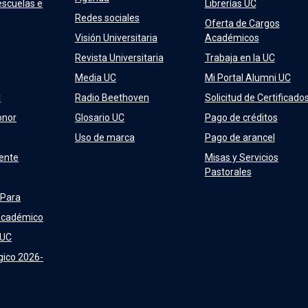
escuelas e
Librerías UC
Redes sociales
Oferta de Cargos
Visión Universitaria
Académicos
Revista Universitaria
Trabaja en la UC
Media UC
Mi Portal Alumni UC
C
Radio Beethoven
Solicitud de Certificado
onor
Glosario UC
Pago de créditos
Uso de marca
Pago de arancel
ente
Misas y Servicios
Pastorales
 Para
Académico
 UC
gico 2026-