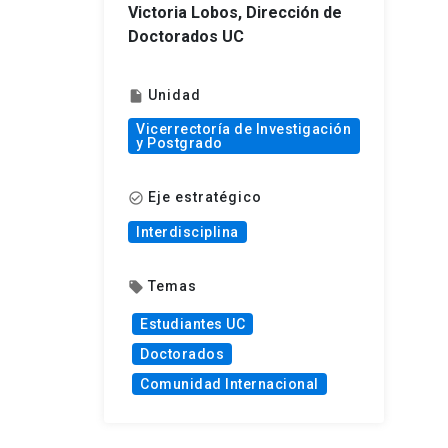
Victoria Lobos, Dirección de
Doctorados UC
Unidad
insert_drive_file
Vicerrectoría de Investigación
y Postgrado
Eje estratégico
check_circle_outline
Interdisciplina
Temas
local_offer
Estudiantes UC
Doctorados
Comunidad Internacional