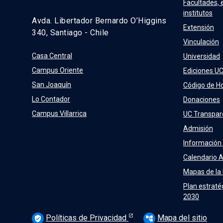
Facultades, 
institutos
Avda. Libertador Bernardo O’Higgins
Extensión
340, Santiago - Chile
Vinculación
Casa Central
Universidad
Campus Oriente
Ediciones U
San Joaquín
Código de H
Lo Contador
Donaciones
Campus Villarrica
UC Transpar
Admisión
Información
Calendario 
Mapas de la
Plan estraté
2030
Políticas de Privacidad
Mapa del sitio
verified_user
account_tree