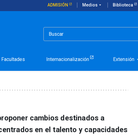
ADMISIÓN
Medios
arrow_drop_down
Biblioteca
tos del Sistema Único de Admisión
ón de expertos del Sistem
Facultades
Internacionalización
Extensión
arrow_d
 proponer cambios destinados a
centrados en el talento y capacidades