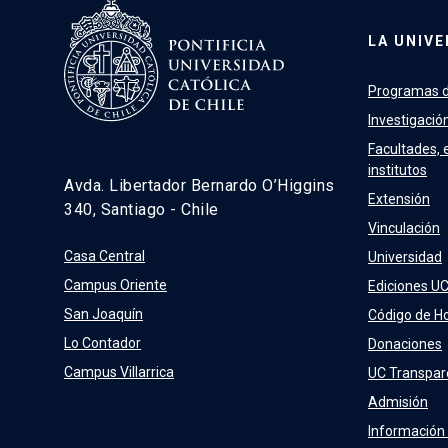
LA UNIVE
Programas d
Investigació
Facultades, 
institutos
Avda. Libertador Bernardo O’Higgins
Extensión
340, Santiago - Chile
Vinculación
Casa Central
Universidad
Campus Oriente
Ediciones U
San Joaquín
Código de H
Lo Contador
Donaciones
Campus Villarrica
UC Transpar
Admisión
Información