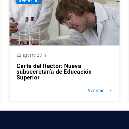
Rector UC
22 agosto 2019
Carta del Rector: Nueva
subsecretaría de Educación
Superior
Ver más
keyboard_arrow_right