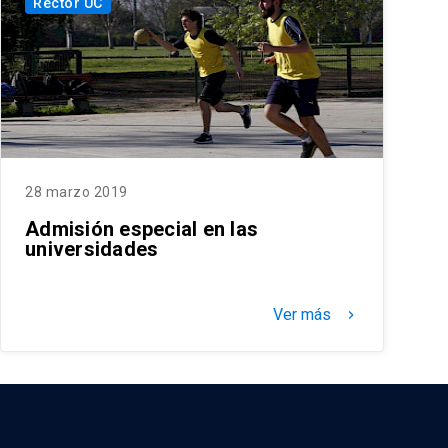
Rector UC
28 marzo 2019
Admisión especial en las
universidades
Ver más
keyboard_arrow_right