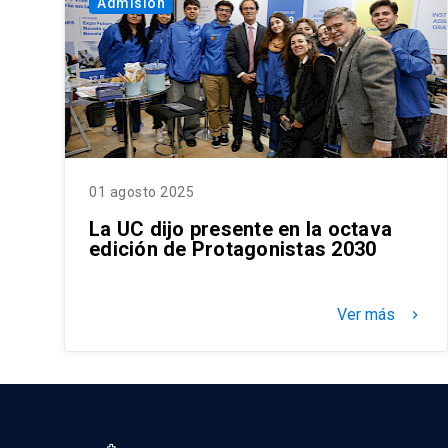
Admisión
01 agosto 2025
La UC dijo presente en la octava
edición de Protagonistas 2030
Ver más
keyboard_arrow_right