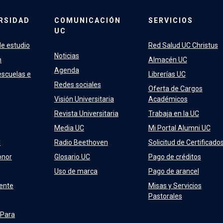
RSIDAD
COMUNICACIÓN
SERVICIOS
UC
e estudio
Red Salud UC Christus
Noticias
n
Almacén UC
Agenda
escuelas e
Librerías UC
Redes sociales
Oferta de Cargos
Visión Universitaria
Académicos
Revista Universitaria
Trabaja en la UC
Media UC
Mi Portal Alumni UC
C
Radio Beethoven
Solicitud de Certificado
onor
Glosario UC
Pago de créditos
Uso de marca
Pago de arancel
ente
Misas y Servicios
Pastorales
 Para