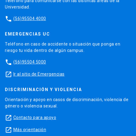
Teléfono para comunicarse con las distintas áreas de la
Universidad.
phone
(56)95504 4000
EMERGENCIAS UC
Teléfono en caso de accidente o situación que ponga en
riesgo tu vida dentro de algún campus.
phone
(56)95504 5000
launch
Ir al sitio de Emergencias
DISCRIMINACIÓN Y VIOLENCIA
Orientación y apoyo en casos de discriminación, violencia de
género o violencia sexual.
launch
Contacto para apoyo
launch
Más orientación