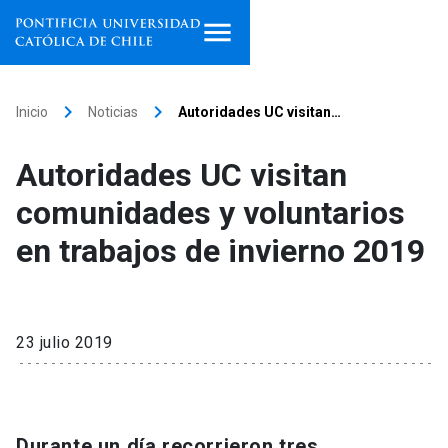
Inicio
keyboard_arrow_right
keyboard_arrow_right
Inicio
Noticias
Autoridades UC visitan…
Programas de estudio
Autoridades UC visitan
Facultades, escuelas e
comunidades y voluntarios
institutos
en trabajos de invierno 2019
Investigación
Internacionalización
launch
23 julio 2019
Extensión
Vinculación
Durante un día recorrieron tres