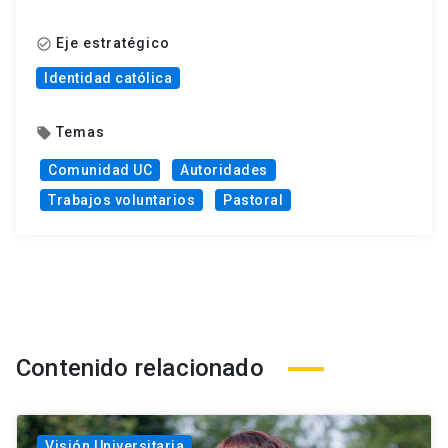
Eje estratégico
check_circle_outline
Identidad católica
Temas
local_offer
Comunidad UC
Autoridades
Trabajos voluntarios
Pastoral
Contenido relacionado
Visión Universitaria