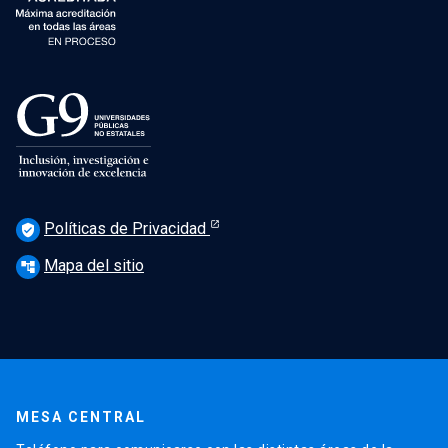
Políticas de Privacidad
verified_user
Mapa del sitio
account_tree
MESA CENTRAL