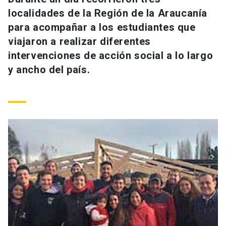
Universidad
localidades de la Región de la Araucanía
para acompañar a los estudiantes que
keyboard_arrow_down
Información para
viajaron a realizar diferentes
intervenciones de acción social a lo largo
Futuros estudiantes
Go to english site
launch
y ancho del país.
Estudiantes
ACCESOS DIRECTOS
Admisión
launch
Académicos
Mi Cuenta UC
launch
Personal
Correo UC
launch
launch
Alumni
Mi Portal UC
launch
Padres y familia
Medios
Biblioteca
launch
launch
Vecinos
Donaciones
launch