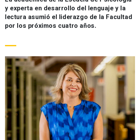
Universidad
y experta en desarrollo del lenguaje y la
lectura asumió el liderazgo de la Facultad
keyboard_arrow_down
Información para
por los próximos cuatro años.
Futuros estudiantes
Go to english site
launch
Estudiantes
ACCESOS DIRECTOS
Admisión
launch
Académicos
Mi Cuenta UC
launch
Personal
Correo UC
launch
launch
Alumni
Mi Portal UC
launch
Padres y familia
Medios
Biblioteca
launch
launch
Vecinos
Donaciones
launch