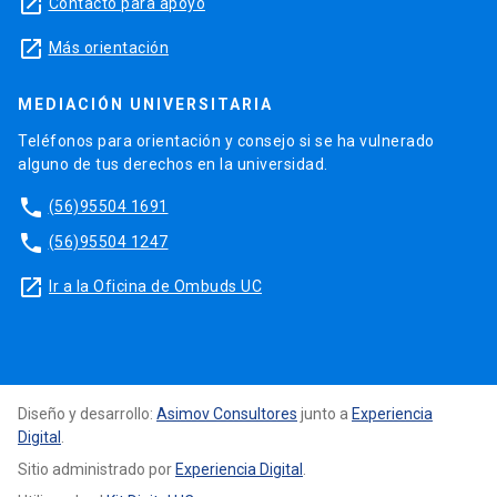
launch
Contacto para apoyo
launch
Más orientación
MEDIACIÓN UNIVERSITARIA
Teléfonos para orientación y consejo si se ha vulnerado
alguno de tus derechos en la universidad.
phone
(56)95504 1691
phone
(56)95504 1247
launch
Ir a la Oficina de Ombuds UC
Diseño y desarrollo:
Asimov Consultores
junto a
Experiencia
Digital
.
Sitio administrado por
Experiencia Digital
.