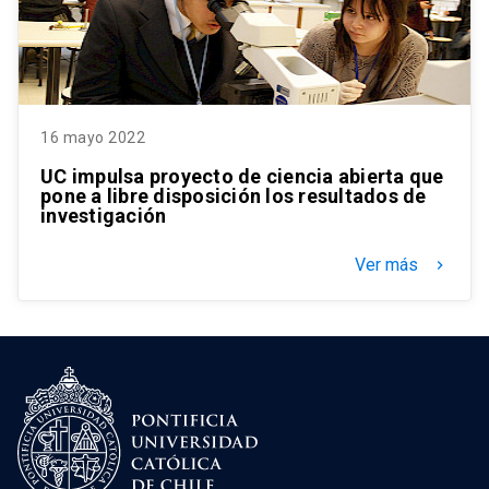
16 mayo 2022
UC impulsa proyecto de ciencia abierta que
pone a libre disposición los resultados de
investigación
Ver más
keyboard_arrow_right