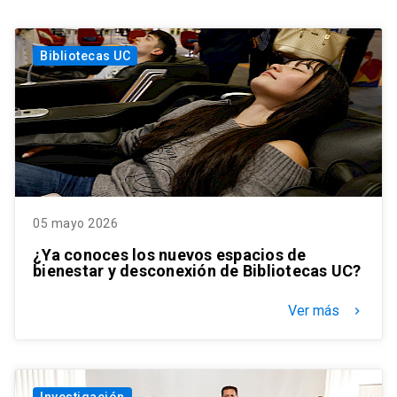
Bibliotecas UC
05 mayo 2026
¿Ya conoces los nuevos espacios de
bienestar y desconexión de Bibliotecas UC?
Ver más
keyboard_arrow_right
Investigación