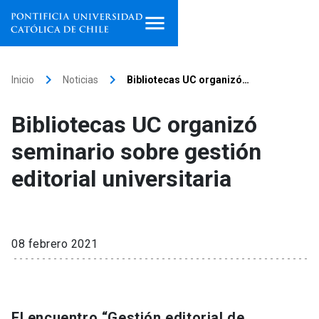
Inicio
keyboard_arrow_right
keyboard_arrow_right
Inicio
Noticias
Bibliotecas UC organizó…
Programas de estudio
Bibliotecas UC organizó
Facultades, escuelas e
seminario sobre gestión
institutos
editorial universitaria
Investigación
Internacionalización
launch
08 febrero 2021
Extensión
Vinculación
El encuentro “Gestión editorial de