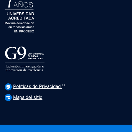
Políticas de Privacidad
verified_user
Mapa del sitio
account_tree