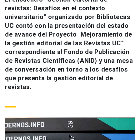
Universidad
revistas: Desafíos en el contexto
universitario” organizado por Bibliotecas
keyboard_arrow_down
Información para
UC contó con la presentación del estado
de avance del Proyecto "Mejoramiento de
Futuros estudiantes
Go to english site
launch
la gestión editorial de las Revistas UC”
Estudiantes
correspondiente al Fondo de Publicación
ACCESOS DIRECTOS
de Revistas Científicas (ANID) y una mesa
Admisión
launch
Académicos
de conversación en torno a los desafíos
que presenta la gestión editorial de
Mi Cuenta UC
launch
Personal
revistas.
Correo UC
launch
launch
Alumni
Mi Portal UC
launch
Padres y familia
Medios
Biblioteca
launch
launch
Vecinos
Donaciones
launch