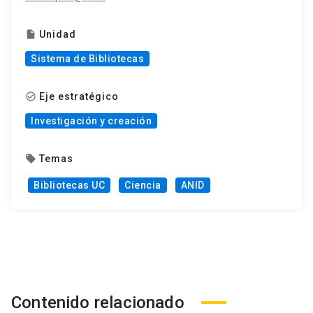
Unidad
insert_drive_file
Sistema de Bibliotecas
Eje estratégico
check_circle_outline
Investigación y creación
Temas
local_offer
Bibliotecas UC
Ciencia
ANID
Contenido relacionado