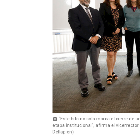
“Este hito no solo marca el cierre de u
photo_camera
etapa institucional", afirma el vicerrecto
Dellapien)