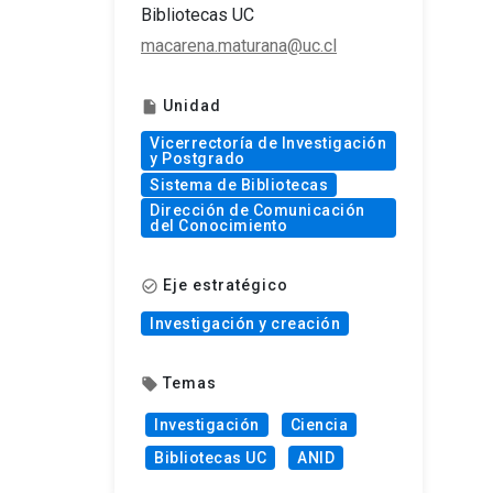
Bibliotecas UC
macarena.maturana@uc.cl
Unidad
insert_drive_file
Vicerrectoría de Investigación
y Postgrado
Sistema de Bibliotecas
​Dirección de Comunicación
del Conocimiento
Eje estratégico
check_circle_outline
Investigación y creación
Temas
local_offer
Investigación
Ciencia
Bibliotecas UC
ANID