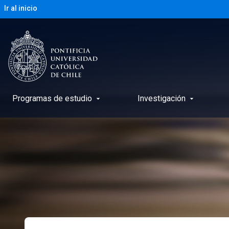
Ir al inicio
Programas de estudio
Investigación
arrow_drop_down
arrow_drop_down