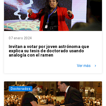
07 enero 2024
Invitan a votar por joven astrónoma que
explica su tesis de doctorado usando
analogía con el ramen
Ver más
keyboard_arrow_right
Doctorados