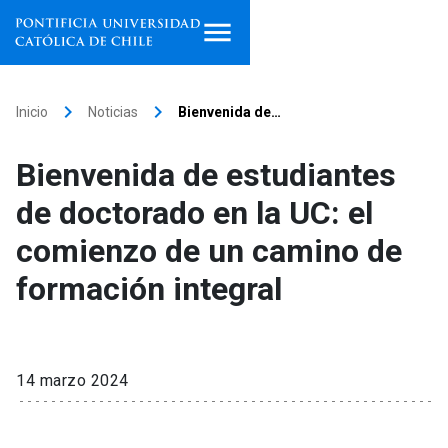
Inicio
keyboard_arrow_right
keyboard_arrow_right
Inicio
Noticias
Bienvenida de…
Programas de estudio
Bienvenida de estudiantes
Facultades, escuelas e
de doctorado en la UC: el
institutos
comienzo de un camino de
Investigación
formación integral
Internacionalización
launch
Extensión
14 marzo 2024
Vinculación