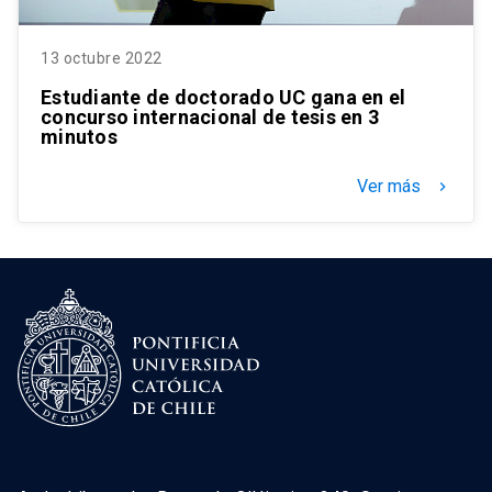
13 octubre 2022
Estudiante de doctorado UC gana en el
concurso internacional de tesis en 3
minutos
Ver más
keyboard_arrow_right