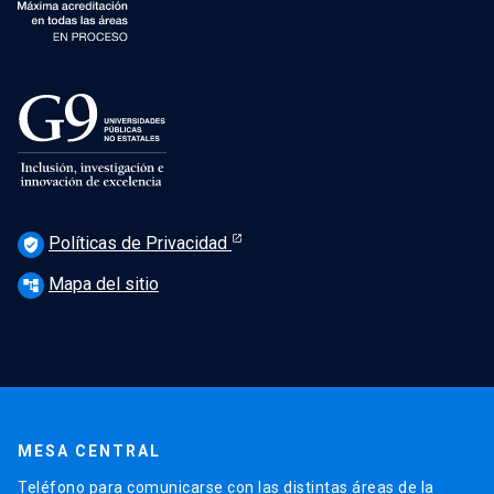
Políticas de Privacidad
verified_user
Mapa del sitio
account_tree
MESA CENTRAL
Teléfono para comunicarse con las distintas áreas de la