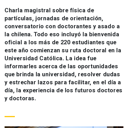
Universidad
Charla magistral sobre física de
partículas, jornadas de orientación,
keyboard_arrow_down
Información para
conversatorio con doctorantes y asado a
Futuros estudiantes
Go to english site
launch
la chilena. Todo eso incluyó la bienvenida
oficial a los más de 220 estudiantes que
Estudiantes
ACCESOS DIRECTOS
este año comienzan su ruta doctoral en la
Universidad Católica. La idea fue
Admisión
launch
Académicos
informarles acerca de las oportunidades
Mi Cuenta UC
launch
que brinda la universidad, resolver dudas
Personal
y estrechar lazos para facilitar, en el día a
Correo UC
launch
launch
Alumni
día, la experiencia de los futuros doctores
Mi Portal UC
launch
y doctoras.
Padres y familia
Medios
Biblioteca
launch
launch
Vecinos
Donaciones
launch