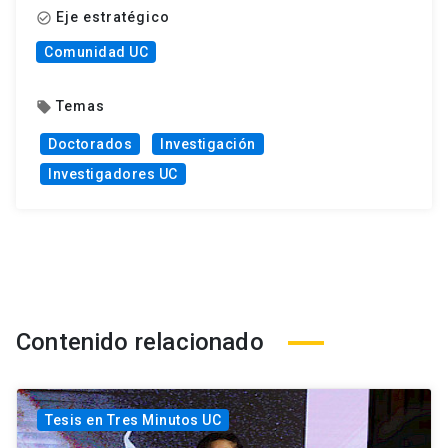
Eje estratégico
check_circle_outline
Comunidad UC
Temas
local_offer
Doctorados
Investigación
Investigadores UC
Contenido relacionado
Tesis en Tres Minutos UC