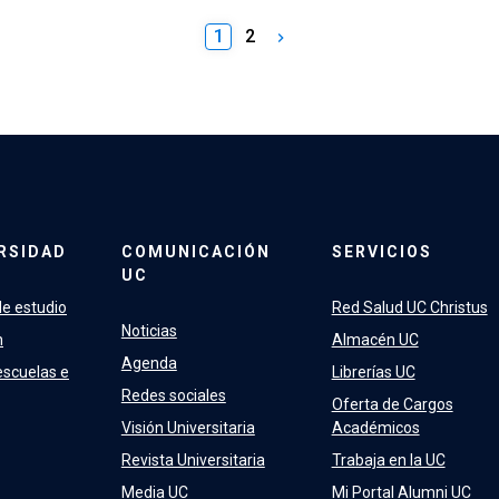
1
2
keyboard_arrow_right
RSIDAD
COMUNICACIÓN
SERVICIOS
UC
e estudio
Red Salud UC Christus
Noticias
n
Almacén UC
Agenda
escuelas e
Librerías UC
Redes sociales
Oferta de Cargos
Visión Universitaria
Académicos
Revista Universitaria
Trabaja en la UC
Media UC
Mi Portal Alumni UC