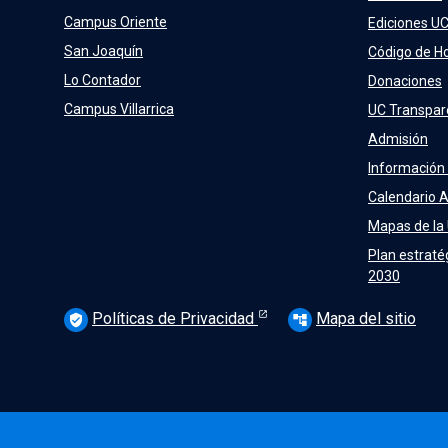
Campus Oriente
Ediciones U
San Joaquín
Código de H
Lo Contador
Donaciones
Campus Villarrica
UC Transpar
Admisión
Información
Calendario 
Mapas de la
Plan estraté
2030
Políticas de Privacidad
Mapa del sitio
verified_user
account_tree