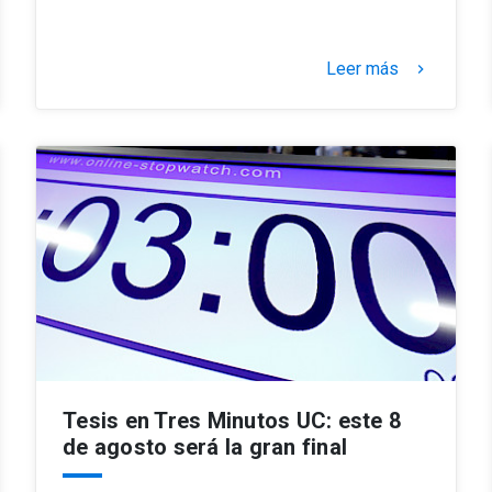
Leer más
keyboard_arrow_right
Tesis en Tres Minutos UC: este 8
de agosto será la gran final