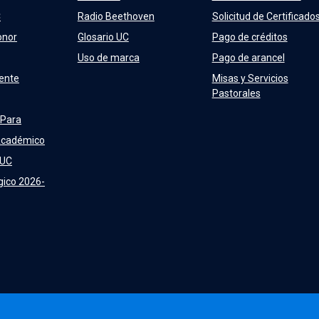
C
Radio Beethoven
Solicitud de Certificado
onor
Glosario UC
Pago de créditos
Uso de marca
Pago de arancel
ente
Misas y Servicios
Pastorales
 Para
Académico
 UC
gico 2026-