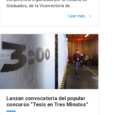
Graduados, de la Vicerrectoría de…
Leer más
keyboard_arrow_right
Lanzan convocatoria del popular
concurso “Tesis en Tres Minutos”