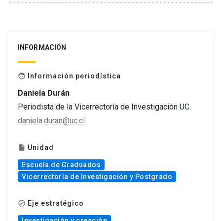
INFORMACIÓN
Información periodística
face
Daniela Durán
Periodista de la Vicerrectoría de Investigación UC.
daniela.duran@uc.cl
Unidad
insert_drive_file
Escuela de Graduados
Vicerrectoría de Investigación y Postgrado
Eje estratégico
check_circle_outline
Investigación y creación