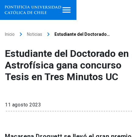
Inicio
keyboard_arrow_right
keyboard_arrow_right
Inicio
Noticias
Estudiante del Doctorado…
Programas de estudio
Estudiante del Doctorado en
Facultades, escuelas e
Astrofísica gana concurso
institutos
Tesis en Tres Minutos UC
Investigación
Internacionalización
launch
11 agosto 2023
Extensión
Vinculación
Macarena Droguett se llevó el gran premio