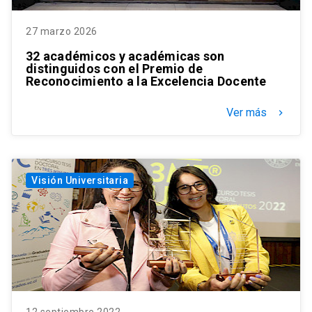
27 marzo 2026
32 académicos y académicas son
distinguidos con el Premio de
Reconocimiento a la Excelencia Docente
Ver más
keyboard_arrow_right
Visión Universitaria
12 septiembre 2022