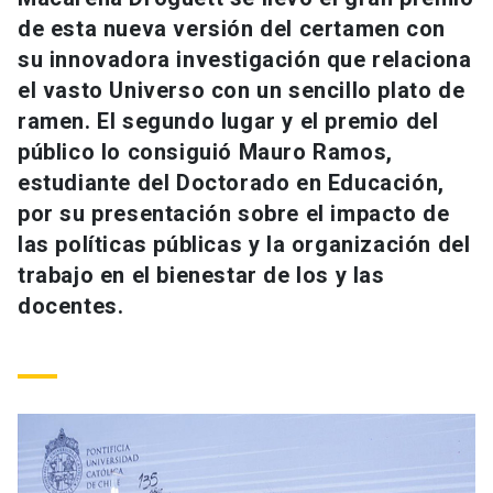
Universidad
de esta nueva versión del certamen con
su innovadora investigación que relaciona
keyboard_arrow_down
Información para
el vasto Universo con un sencillo plato de
ramen. El segundo lugar y el premio del
Futuros estudiantes
Go to english site
launch
público lo consiguió Mauro Ramos,
Estudiantes
estudiante del Doctorado en Educación,
ACCESOS DIRECTOS
por su presentación sobre el impacto de
Admisión
launch
Académicos
las políticas públicas y la organización del
trabajo en el bienestar de los y las
Mi Cuenta UC
launch
Personal
docentes.
Correo UC
launch
launch
Alumni
Mi Portal UC
launch
Padres y familia
Medios
Biblioteca
launch
launch
Vecinos
Donaciones
launch