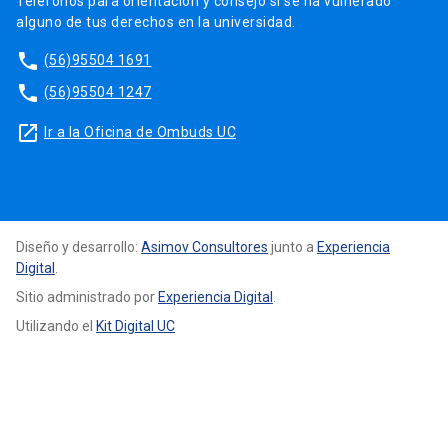
Teléfonos para orientación y consejo si se ha vulnerado
alguno de tus derechos en la universidad.
phone
(56)95504 1691
phone
(56)95504 1247
launch
Ir a la Oficina de Ombuds UC
Diseño y desarrollo:
Asimov Consultores
junto a
Experiencia
Digital
.
Sitio administrado por
Experiencia Digital
.
Utilizando el
Kit Digital UC