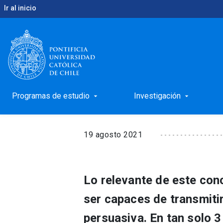
Ir al inicio
keyboard_arrow_right
keyboard_arrow_right
Inicio
Noticias
Tesis en tres minutos
ESCUELA DE GRADUADOS
Tesis en tres minutos
Programas de estudio
Investigación
arrow_drop_down
arrow_drop_down
19 agosto 2021
Lo relevante de este con
ser capaces de transmitir
persuasiva. En tan solo 3