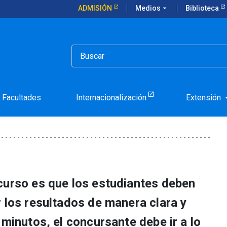
ADMISIÓN
Medios
arrow_drop_down
Biblioteca
Facultades
Internacionalización
Extensión
arrow_d
curso es que los estudiantes deben
 los resultados de manera clara y
 minutos, el concursante debe ir a lo