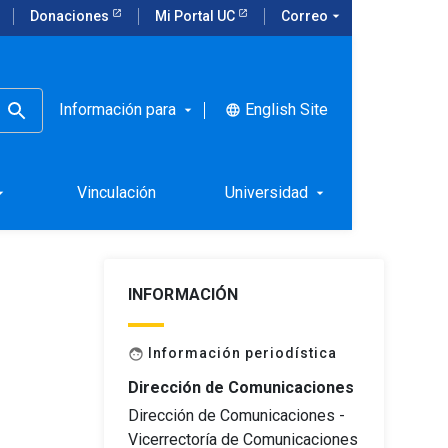
Donaciones
Mi Portal UC
Correo
arrow_drop_down
Información para
English Site
language
arrow_drop_down
Vinculación
Universidad
rop_down
arrow_drop_down
INFORMACIÓN
Información periodística
face
Dirección de Comunicaciones
Dirección de Comunicaciones -
Vicerrectoría de Comunicaciones