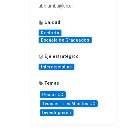
abolumbu@uc.cl
Unidad
insert_drive_file
Rectoría
Escuela de Graduados
Eje estratégico
check_circle_outline
Interdisciplina
Temas
local_offer
Rector UC
Tesis en Tres Minutos UC
Investigación