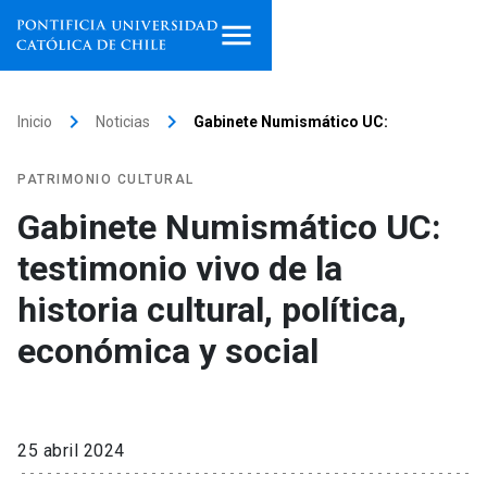
Inicio
keyboard_arrow_right
keyboard_arrow_right
Inicio
Noticias
Gabinete Numismático UC:
Programas de estudio
PATRIMONIO CULTURAL
Facultades, escuelas e
Gabinete Numismático UC:
institutos
testimonio vivo de la
Investigación
historia cultural, política,
Internacionalización
económica y social
launch
Extensión
Vinculación
25 abril 2024