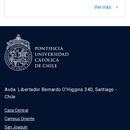
Ver más
keyboard_arrow_right
Avda. Libertador Bernardo O’Higgins 340, Santiago -
Chile
Casa Central
Campus Oriente
San Joaquín