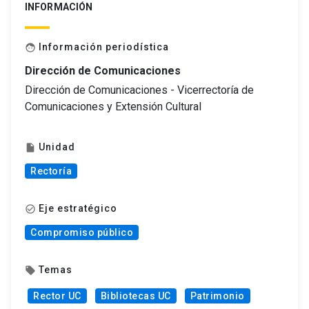
INFORMACIÓN
Información periodística
face
Dirección de Comunicaciones
Dirección de Comunicaciones - Vicerrectoría de
Comunicaciones y Extensión Cultural
Unidad
insert_drive_file
Rectoría
Eje estratégico
check_circle_outline
Compromiso público
Temas
local_offer
Rector UC
Bibliotecas UC
Patrimonio