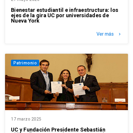
Bienestar estudiantil e infraestructura: los
ejes de la gira UC por universidades de
Nueva York
Ver más
keyboard_arrow_right
Patrimonio
17 marzo 2025
UC y Fundación Presidente Sebastián