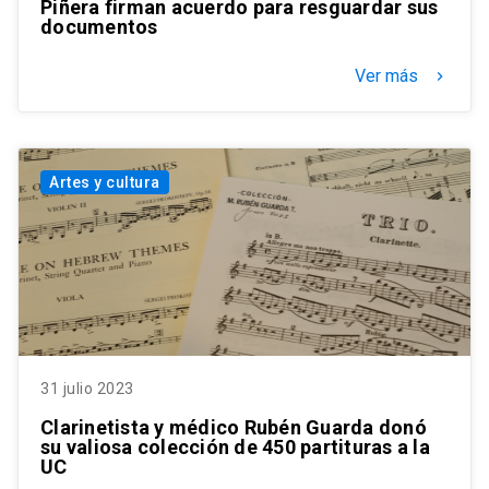
Piñera firman acuerdo para resguardar sus
documentos
Ver más
keyboard_arrow_right
Artes y cultura
31 julio 2023
Clarinetista y médico Rubén Guarda donó
su valiosa colección de 450 partituras a la
UC