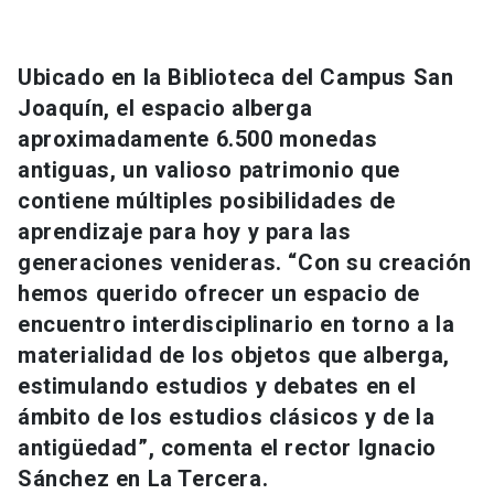
Universidad
keyboard_arrow_down
Información para
Ubicado en la Biblioteca del Campus San
Joaquín, el espacio alberga
Futuros estudiantes
Go to english site
launch
aproximadamente 6.500 monedas
antiguas, un valioso patrimonio que
Estudiantes
ACCESOS DIRECTOS
contiene múltiples posibilidades de
Admisión
launch
aprendizaje para hoy y para las
Académicos
generaciones venideras. “Con su creación
Mi Cuenta UC
launch
Personal
hemos querido ofrecer un espacio de
encuentro interdisciplinario en torno a la
Correo UC
launch
launch
Alumni
materialidad de los objetos que alberga,
Mi Portal UC
launch
estimulando estudios y debates en el
Padres y familia
ámbito de los estudios clásicos y de la
Medios
Biblioteca
launch
antigüedad”, comenta el rector Ignacio
launch
Vecinos
Donaciones
launch
Sánchez en La Tercera.