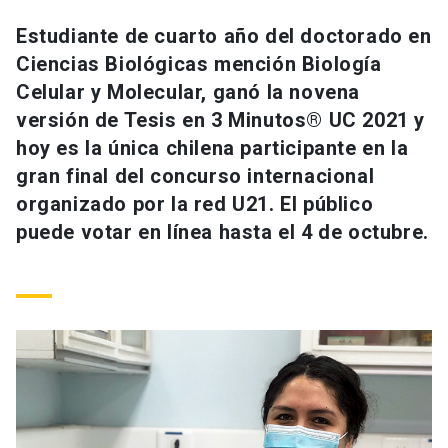
Universidad
Estudiante de cuarto año del doctorado en
Ciencias Biológicas mención Biología
keyboard_arrow_down
Información para
Celular y Molecular, ganó la novena
Futuros estudiantes
Go to english site
launch
versión de Tesis en 3 Minutos® UC 2021 y
hoy es la única chilena participante en la
Estudiantes
ACCESOS DIRECTOS
gran final del concurso internacional
organizado por la red U21. El público
Admisión
launch
Académicos
puede votar en línea hasta el 4 de octubre.
Mi Cuenta UC
launch
Personal
Correo UC
launch
launch
Alumni
Mi Portal UC
launch
Padres y familia
Medios
Biblioteca
launch
launch
Vecinos
Donaciones
launch