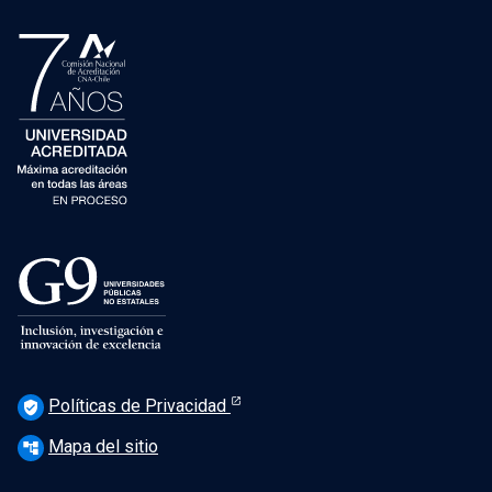
Políticas de Privacidad
verified_user
Mapa del sitio
account_tree