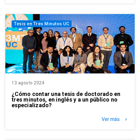
Tesis en Tres Minutos UC
13 agosto 2024
¿Cómo contar una tesis de doctorado en
tres minutos, en inglés y a un público no
especializado?
Ver más
keyboard_arrow_right