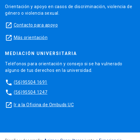
Orientación y apoyo en casos de discriminación, violencia de
género o violencia sexual.
launch
Contacto para apoyo
launch
Más orientación
MEDIACIÓN UNIVERSITARIA
Teléfonos para orientación y consejo si se ha vulnerado
alguno de tus derechos en la universidad.
phone
(56)95504 1691
phone
(56)95504 1247
launch
Ir a la Oficina de Ombuds UC