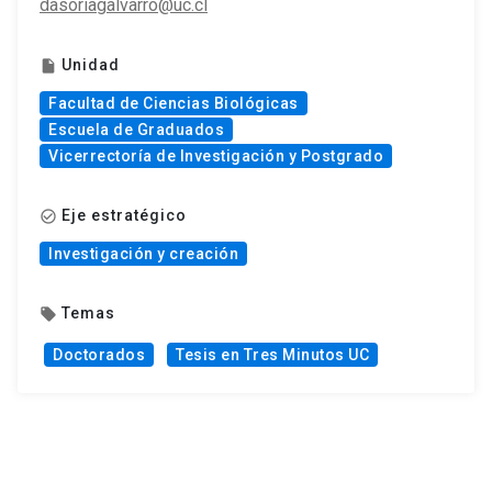
dasoriagalvarro@uc.cl
Unidad
insert_drive_file
Facultad de Ciencias Biológicas
Escuela de Graduados
Vicerrectoría de Investigación y Postgrado
Eje estratégico
check_circle_outline
Investigación y creación
Temas
local_offer
Doctorados
Tesis en Tres Minutos UC