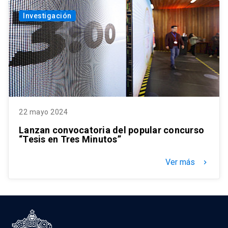
Investigación
22 mayo 2024
Lanzan convocatoria del popular concurso
“Tesis en Tres Minutos”
Ver más
keyboard_arrow_right