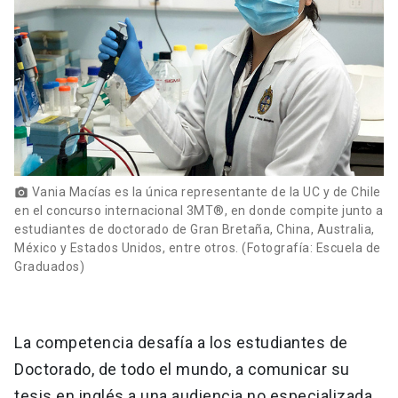
Vania Macías es la única representante de la UC y de Chile
photo_camera
en el concurso internacional 3MT®, en donde compite junto a
estudiantes de doctorado de Gran Bretaña, China, Australia,
México y Estados Unidos, entre otros. (Fotografía: Escuela de
Graduados)
La competencia desafía a los estudiantes de
Doctorado, de todo el mundo, a comunicar su
tesis en inglés a una audiencia no especializada,