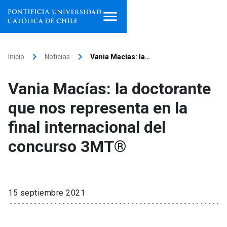
Inicio
keyboard_arrow_right
keyboard_arrow_right
Inicio
Noticias
Vania Macías: la…
Programas de estudio
Vania Macías: la doctorante
Facultades, escuelas e
que nos representa en la
institutos
final internacional del
Investigación
concurso 3MT®
Internacionalización
launch
Extensión
15 septiembre 2021
Vinculación