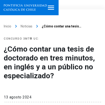
Inicio
keyboard_arrow_right
keyboard_arrow_right
Inicio
Noticias
¿Cómo contar una tesis…
Programas de estudio
CONCURSO 3MT® UC:
Facultades, escuelas e
¿Cómo contar una tesis de
institutos
doctorado en tres minutos,
Investigación
en inglés y a un público no
Internacionalización
especializado?
launch
Extensión
Vinculación
13 agosto 2024