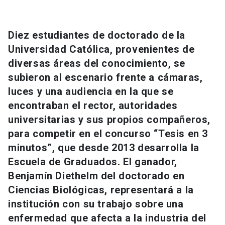
Universidad
keyboard_arrow_down
Información para
Diez estudiantes de doctorado de la
Universidad Católica, provenientes de
Futuros estudiantes
Go to english site
launch
diversas áreas del conocimiento, se
subieron al escenario frente a cámaras,
Estudiantes
ACCESOS DIRECTOS
luces y una audiencia en la que se
Admisión
launch
encontraban el rector, autoridades
Académicos
universitarias y sus propios compañeros,
Mi Cuenta UC
launch
Personal
para competir en el concurso “Tesis en 3
minutos”, que desde 2013 desarrolla la
Correo UC
launch
launch
Alumni
Escuela de Graduados. El ganador,
Mi Portal UC
launch
Benjamín Diethelm del doctorado en
Padres y familia
Ciencias Biológicas, representará a la
Medios
Biblioteca
launch
institución con su trabajo sobre una
launch
Vecinos
Donaciones
launch
enfermedad que afecta a la industria del