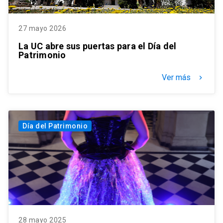
27 mayo 2026
La UC abre sus puertas para el Día del
Patrimonio
Ver más
keyboard_arrow_right
Día del Patrimonio
28 mayo 2025