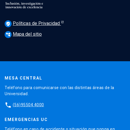
Políticas de Privacidad
verified_user
Mapa del sitio
account_tree
MESA CENTRAL
Teléfono para comunicarse con las distintas áreas de la
Universidad.
phone
(56)95504 4000
EMERGENCIAS UC
Teléfono en caso de accidente o situación que ponga en