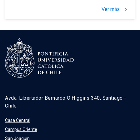
Ver más
keyboard_arrow_right
Avda. Libertador Bernardo O’Higgins 340, Santiago -
Chile
Casa Central
Campus Oriente
San Joaquín