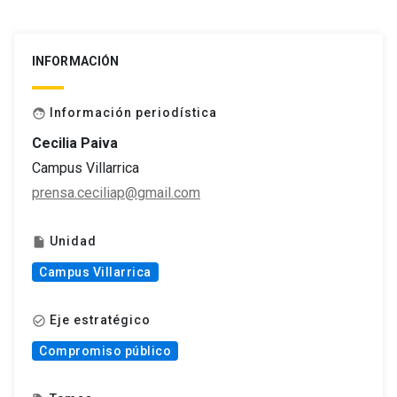
INFORMACIÓN
Información periodística
face
Cecilia Paiva
Campus Villarrica
prensa.ceciliap@gmail.com
Unidad
insert_drive_file
Campus Villarrica
Eje estratégico
check_circle_outline
Compromiso público