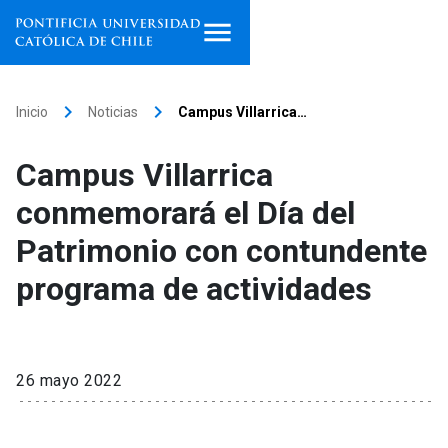
Inicio
keyboard_arrow_right
keyboard_arrow_right
Inicio
Noticias
Campus Villarrica…
Programas de estudio
Campus Villarrica
Facultades, escuelas e
conmemorará el Día del
institutos
Patrimonio con contundente
Investigación
programa de actividades
Internacionalización
launch
Extensión
26 mayo 2022
Vinculación