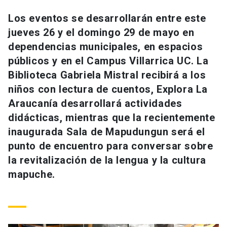
Universidad
Los eventos se desarrollarán entre este
jueves 26 y el domingo 29 de mayo en
keyboard_arrow_down
Información para
dependencias municipales, en espacios
Futuros estudiantes
Go to english site
launch
públicos y en el Campus Villarrica UC. La
Biblioteca Gabriela Mistral recibirá a los
Estudiantes
ACCESOS DIRECTOS
niños con lectura de cuentos, Explora La
Araucanía desarrollará actividades
Admisión
launch
Académicos
didácticas, mientras que la recientemente
Mi Cuenta UC
launch
inaugurada Sala de Mapudungun será el
Personal
punto de encuentro para conversar sobre
Correo UC
launch
launch
Alumni
la revitalización de la lengua y la cultura
Mi Portal UC
launch
mapuche.
Padres y familia
Medios
Biblioteca
launch
launch
Vecinos
Donaciones
launch