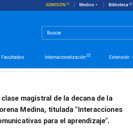
ADMISIÓN
Medios
arrow_drop_down
Biblioteca
ño académico
auguró su año académico
Facultades
Internacionalización
Extensión
arrow_d
 clase magistral de la decana de la
orena Medina, titulada "Interacciones
omunicativas para el aprendizaje".