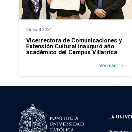
26 abril 2024
Vicerrectora de Comunicaciones y
Extensión Cultural inauguró año
académico del Campus Villarrica
Ver más
keyboard_arrow_right
LA UNIVE
Programas d