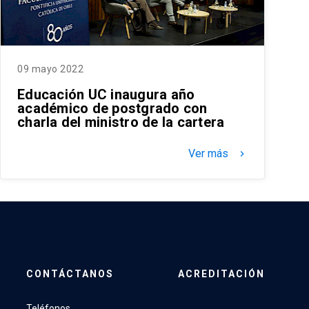
09 mayo 2022
Educación UC inaugura año
académico de postgrado con
charla del ministro de la cartera
Ver más
keyboard_arrow_right
CONTÁCTANOS
ACREDITACIÓN
Teléfonos