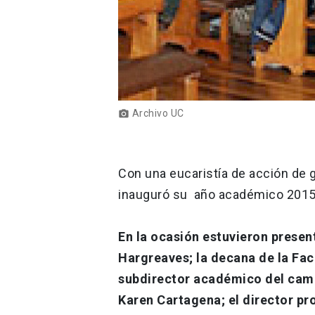
Archivo UC
photo_camera
Con una eucaristía de acción de g
inauguró su año académico 2015
En la ocasión estuvieron present
Hargreaves; la decana de la Fac
subdirector académico del camp
Karen Cartagena; el director pr