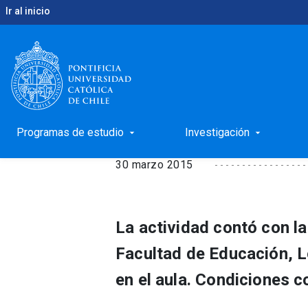
Ir al inicio
keyboard_arrow_right
keyboard_arrow_right
Inicio
Noticias
Campus Villarrica inauguró su a
Campus Villarrica in
Programas de estudio
Investigación
arrow_drop_down
arrow_drop_down
30 marzo 2015
La actividad contó con la
Facultad de Educación, L
en el aula. Condiciones c