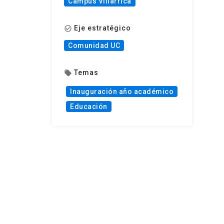
Campus Villarrica
Eje estratégico
check_circle_outline
Comunidad UC
Temas
local_offer
Inauguración año académico
Educación