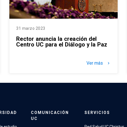
31 marzo 2023
Rector anuncia la creación del
Centro UC para el Diálogo y la Paz
Ver más
keyboard_arrow_right
RSIDAD
COMUNICACIÓN
SERVICIOS
UC
e estudio
Red Salud UC Christus