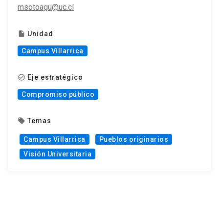
msotoagu@uc.cl
Unidad
insert_drive_file
Campus Villarrica
Eje estratégico
check_circle_outline
Compromiso público
Temas
local_offer
Campus Villarrica
Pueblos originarios
Visión Universitaria