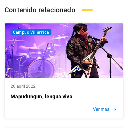
Contenido relacionado
Campus Villarrica
20 abril 2022
Mapudungun, lengua viva
Ver más
keyboard_arrow_right