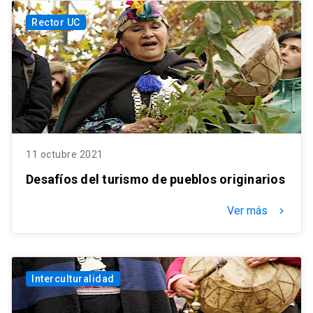
Rector UC
11 octubre 2021
Desafíos del turismo de pueblos originarios
Ver más
keyboard_arrow_right
Interculturalidad