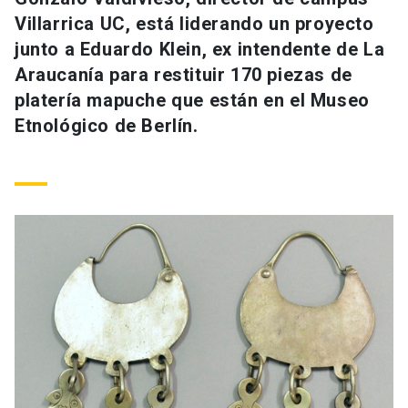
Universidad
Villarrica UC, está liderando un proyecto
junto a Eduardo Klein, ex intendente de La
keyboard_arrow_down
Información para
Araucanía para restituir 170 piezas de
platería mapuche que están en el Museo
Futuros estudiantes
Go to english site
launch
Etnológico de Berlín.
Estudiantes
ACCESOS DIRECTOS
Admisión
launch
Académicos
Mi Cuenta UC
launch
Personal
Correo UC
launch
launch
Alumni
Mi Portal UC
launch
Padres y familia
Medios
Biblioteca
launch
launch
Vecinos
Donaciones
launch