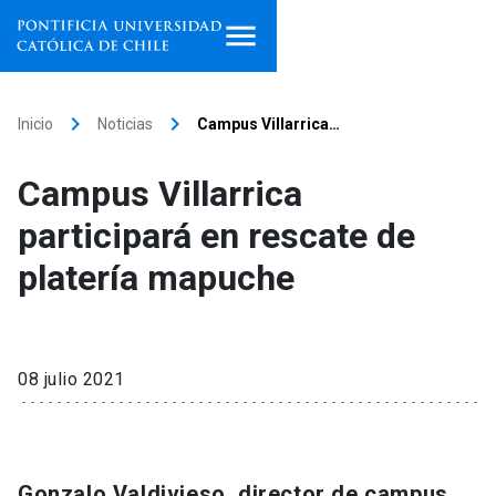
Inicio
keyboard_arrow_right
keyboard_arrow_right
Inicio
Noticias
Campus Villarrica…
Programas de estudio
Campus Villarrica
Facultades, escuelas e
participará en rescate de
institutos
platería mapuche
Investigación
Internacionalización
launch
08 julio 2021
Extensión
Vinculación
Gonzalo Valdivieso, director de campus