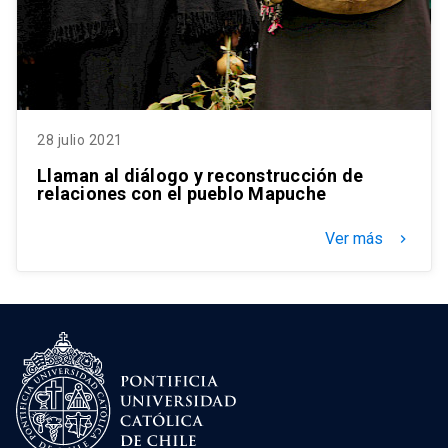
28 julio 2021
Llaman al diálogo y reconstrucción de
relaciones con el pueblo Mapuche
Ver más
keyboard_arrow_right