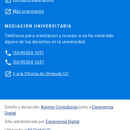
launch
launch
Más orientación
MEDIACIÓN UNIVERSITARIA
Teléfonos para orientación y consejo si se ha vulnerado
alguno de tus derechos en la universidad.
phone
(56)95504 1691
phone
(56)95504 1247
launch
Ir a la Oficina de Ombuds UC
Diseño y desarrollo:
Asimov Consultores
junto a
Experiencia
Digital
.
Sitio administrado por
Experiencia Digital
.