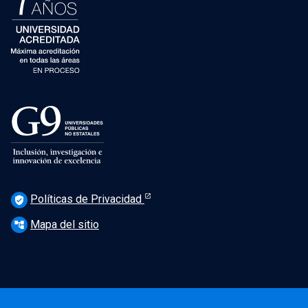
Políticas de Privacidad
verified_user
Mapa del sitio
account_tree