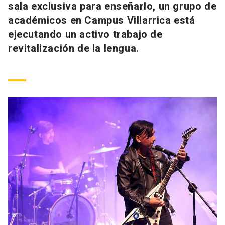
sala exclusiva para enseñarlo, un grupo de
Universidad
académicos en Campus Villarrica está
keyboard_arrow_down
Información para
ejecutando un activo trabajo de
revitalización de la lengua.
Futuros estudiantes
Go to english site
launch
Estudiantes
ACCESOS DIRECTOS
Admisión
launch
Académicos
Mi Cuenta UC
launch
Personal
Correo UC
launch
launch
Alumni
Mi Portal UC
launch
Padres y familia
Medios
Biblioteca
launch
launch
Vecinos
Donaciones
launch