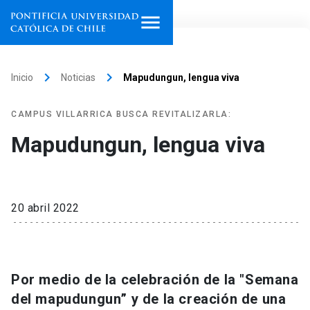
Inicio
keyboard_arrow_right
keyboard_arrow_right
Inicio
Noticias
Mapudungun, lengua viva
Programas de estudio
CAMPUS VILLARRICA BUSCA REVITALIZARLA:
Facultades, escuelas e
Mapudungun, lengua viva
institutos
Investigación
20 abril 2022
Internacionalización
launch
Extensión
Por medio de la celebración de la "Semana
Vinculación
del mapudungun” y de la creación de una