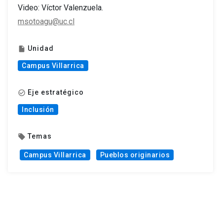
Video: Víctor Valenzuela.
msotoagu@uc.cl
Unidad
insert_drive_file
Campus Villarrica
Eje estratégico
check_circle_outline
Inclusión
Temas
local_offer
Campus Villarrica
Pueblos originarios