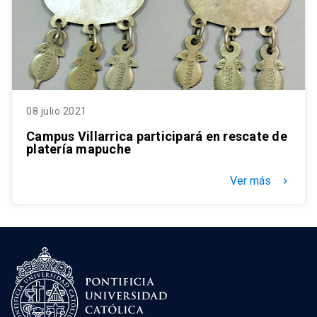
08 julio 2021
Campus Villarrica participará en rescate de
platería mapuche
Ver más
keyboard_arrow_right