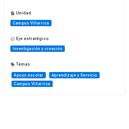
Unidad
insert_drive_file
Campus Villarrica
Eje estratégico
check_circle_outline
Investigación y creación
Temas
local_offer
Apoyo escolar
Aprendizaje y Servicio
Campus Villarrica