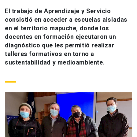
Universidad
El trabajo de Aprendizaje y Servicio
consistió en acceder a escuelas aisladas
keyboard_arrow_down
Información para
en el territorio mapuche, donde los
Futuros estudiantes
Go to english site
launch
docentes en formación ejecutaron un
diagnóstico que les permitió realizar
Estudiantes
ACCESOS DIRECTOS
talleres formativos en torno a
sustentabilidad y medioambiente.
Admisión
launch
Académicos
Mi Cuenta UC
launch
Personal
Correo UC
launch
launch
Alumni
Mi Portal UC
launch
Padres y familia
Medios
Biblioteca
launch
launch
Vecinos
Donaciones
launch