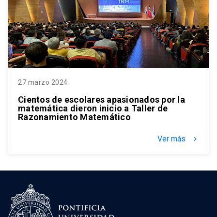
27 marzo 2024
Cientos de escolares apasionados por la
matemática dieron inicio a Taller de
Razonamiento Matemático
Ver más
keyboard_arrow_right