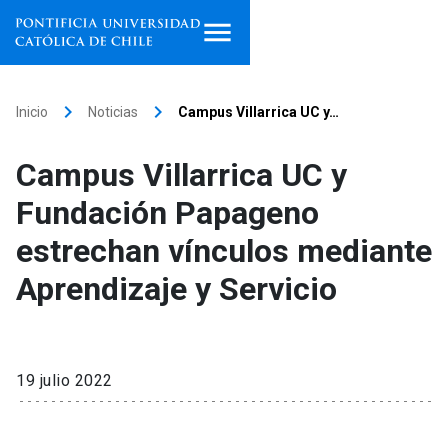
Inicio
keyboard_arrow_right
keyboard_arrow_right
Inicio
Noticias
Campus Villarrica UC y…
Programas de estudio
Campus Villarrica UC y
Facultades, escuelas e
Fundación Papageno
institutos
estrechan vínculos mediante
Investigación
Aprendizaje y Servicio
Internacionalización
launch
Extensión
19 julio 2022
Vinculación