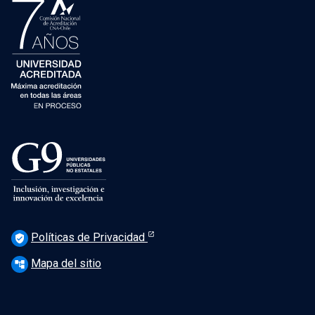
Políticas de Privacidad
verified_user
Mapa del sitio
account_tree