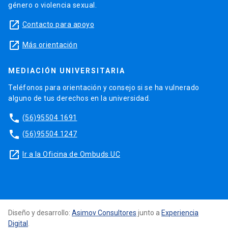
género o violencia sexual.
launch
Contacto para apoyo
launch
Más orientación
MEDIACIÓN UNIVERSITARIA
Teléfonos para orientación y consejo si se ha vulnerado
alguno de tus derechos en la universidad.
phone
(56)95504 1691
phone
(56)95504 1247
launch
Ir a la Oficina de Ombuds UC
Diseño y desarrollo:
Asimov Consultores
junto a
Experiencia
Digital
.