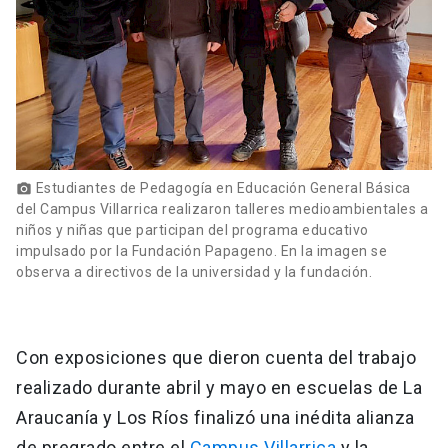
Estudiantes de Pedagogía en Educación General Básica
photo_camera
del Campus Villarrica realizaron talleres medioambientales a
niños y niñas que participan del programa educativo
impulsado por la Fundación Papageno. En la imagen se
observa a directivos de la universidad y la fundación.
Con exposiciones que dieron cuenta del trabajo
realizado durante abril y mayo en escuelas de La
Araucanía y Los Ríos finalizó una inédita alianza
de pregrado entre el
Campus Villarrica
y la