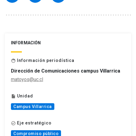
INFORMACIÓN
Información periodística
face
Dirección de Comunicaciones campus Villarrica
matoyos@uc.cl
Unidad
insert_drive_file
Campus Villarrica
Eje estratégico
check_circle_outline
Compromiso público