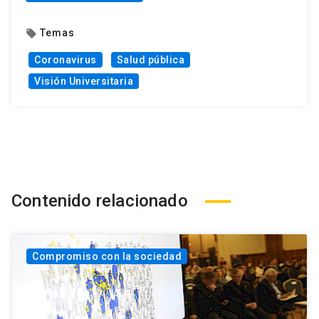
Temas
local_offer
Coronavirus
Salud pública
Visión Universitaria
Contenido relacionado
Compromiso con la sociedad