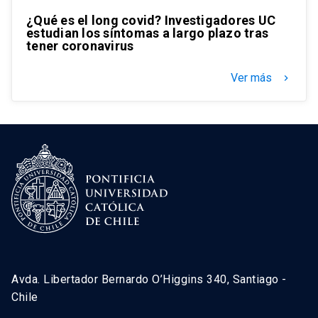
¿Qué es el long covid? Investigadores UC
estudian los síntomas a largo plazo tras
tener coronavirus
Ver más
keyboard_arrow_right
Avda. Libertador Bernardo O’Higgins 340, Santiago -
Chile