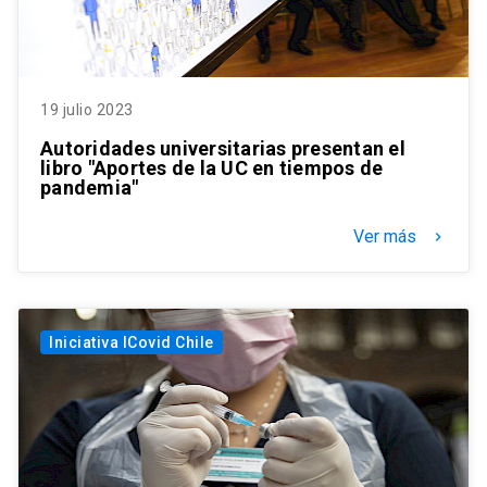
19 julio 2023
Autoridades universitarias presentan el
libro "Aportes de la UC en tiempos de
pandemia"
Ver más
keyboard_arrow_right
Iniciativa ICovid Chile