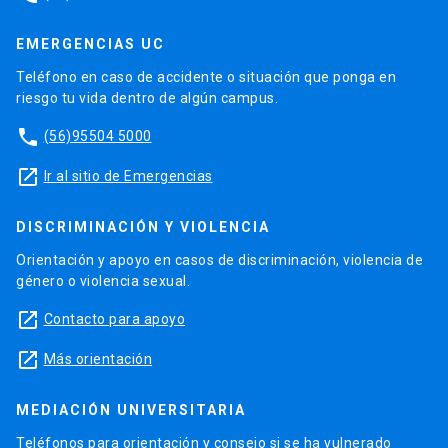
EMERGENCIAS UC
Teléfono en caso de accidente o situación que ponga en
riesgo tu vida dentro de algún campus.
phone
(56)95504 5000
launch
Ir al sitio de Emergencias
DISCRIMINACIÓN Y VIOLENCIA
Orientación y apoyo en casos de discriminación, violencia de
género o violencia sexual.
launch
Contacto para apoyo
launch
Más orientación
MEDIACIÓN UNIVERSITARIA
Teléfonos para orientación y consejo si se ha vulnerado