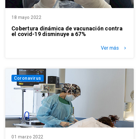
18 mayo 2022
Cobertura dinámica de vacunación contra
el covid-19 disminuye a 67%
Ver más
keyboard_arrow_right
Coronavirus
01 marzo 2022