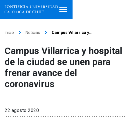
Inicio
keyboard_arrow_right
keyboard_arrow_right
Inicio
Noticias
Campus Villarrica y…
Programas de estudio
Campus Villarrica y hospital
Facultades, escuelas e
de la ciudad se unen para
institutos
frenar avance del
Investigación
coronavirus
Internacionalización
launch
Extensión
22 agosto 2020
Vinculación