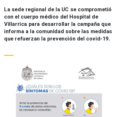
Universidad
La sede regional de la UC se comprometió
con el cuerpo médico del Hospital de
keyboard_arrow_down
Información para
Villarrica para desarrollar la campaña que
Futuros estudiantes
Go to english site
launch
informa a la comunidad sobre las medidas
que refuerzan la prevención del covid-19.
Estudiantes
ACCESOS DIRECTOS
Admisión
launch
Académicos
Mi Cuenta UC
launch
Personal
Correo UC
launch
launch
Alumni
Mi Portal UC
launch
Padres y familia
Medios
Biblioteca
launch
launch
Vecinos
Donaciones
launch