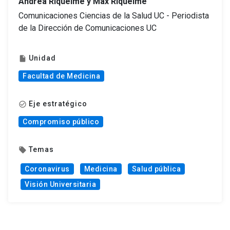
Andrea Riquelme y Max Riquelme
Comunicaciones Ciencias de la Salud UC - Periodista
de la Dirección de Comunicaciones UC
Unidad
insert_drive_file
Facultad de Medicina
Eje estratégico
check_circle_outline
Compromiso público
Temas
local_offer
Coronavirus
Medicina
Salud pública
Visión Universitaria