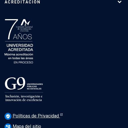
ACREDITACIÓN
Políticas de Privacidad
verified_user
Mapa del sitio
account_tree