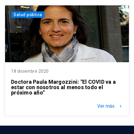
Salud pública
18 diciembre 2020
Doctora Paula Margozzini: "El COVID va a
estar con nosotros al menos todo el
próximo año"
Ver más
keyboard_arrow_right