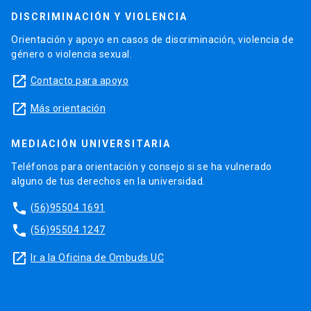
DISCRIMINACIÓN Y VIOLENCIA
Orientación y apoyo en casos de discriminación, violencia de
género o violencia sexual.
launch
Contacto para apoyo
launch
Más orientación
MEDIACIÓN UNIVERSITARIA
Teléfonos para orientación y consejo si se ha vulnerado
alguno de tus derechos en la universidad.
phone
(56)95504 1691
phone
(56)95504 1247
launch
Ir a la Oficina de Ombuds UC