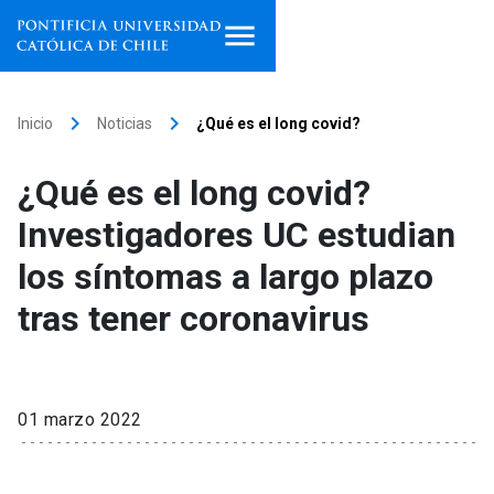
Inicio
keyboard_arrow_right
keyboard_arrow_right
Inicio
Noticias
¿Qué es el long covid?
Programas de estudio
¿Qué es el long covid?
Facultades, escuelas e
Investigadores UC estudian
institutos
los síntomas a largo plazo
Investigación
tras tener coronavirus
Internacionalización
launch
Extensión
01 marzo 2022
Vinculación