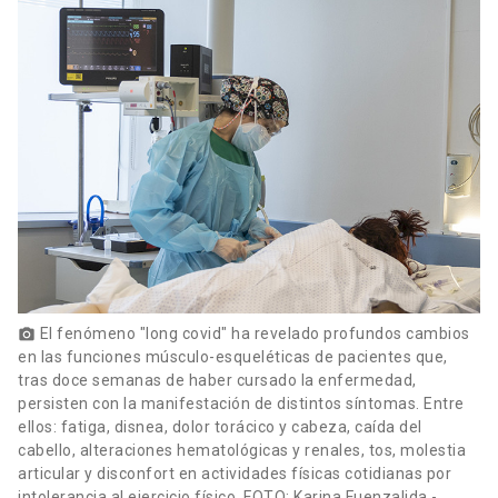
El fenómeno "long covid" ha revelado profundos cambios
photo_camera
en las funciones músculo-esqueléticas de pacientes que,
tras doce semanas de haber cursado la enfermedad,
persisten con la manifestación de distintos síntomas. Entre
ellos: fatiga, disnea, dolor torácico y cabeza, caída del
cabello, alteraciones hematológicas y renales, tos, molestia
articular y disconfort en actividades físicas cotidianas por
intolerancia al ejercicio físico. FOTO: Karina Fuenzalida -