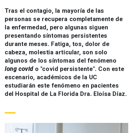
Universidad
Tras el contagio, la mayoría de las
personas se recupera completamente de
keyboard_arrow_down
Información para
la enfermedad, pero algunas siguen
Futuros estudiantes
Go to english site
launch
presentando síntomas persistentes
durante meses. Fatiga, tos, dolor de
Estudiantes
ACCESOS DIRECTOS
cabeza, molestia articular, son solo
algunos de los síntomas del fenómeno
Admisión
launch
Académicos
long covid
o "covid persistente". Con este
Mi Cuenta UC
launch
escenario, académicos de la UC
Personal
estudiarán este fenómeno en pacientes
Correo UC
launch
launch
Alumni
del Hospital de La Florida Dra. Eloísa Díaz.
Mi Portal UC
launch
Padres y familia
Medios
Biblioteca
launch
launch
Vecinos
Donaciones
launch