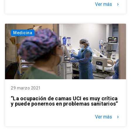
Ver más
keyboard_arrow_right
Medicina
29 marzo 2021
“La ocupación de camas UCI es muy crítica
y puede ponernos en problemas sanitarios”
Ver más
keyboard_arrow_right