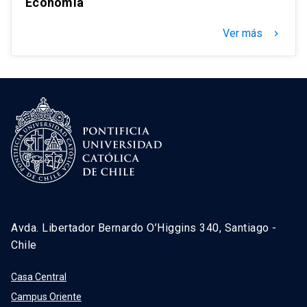
Economía
Ver más
keyboard_arrow_right
Avda. Libertador Bernardo O’Higgins 340, Santiago -
Chile
Casa Central
Campus Oriente