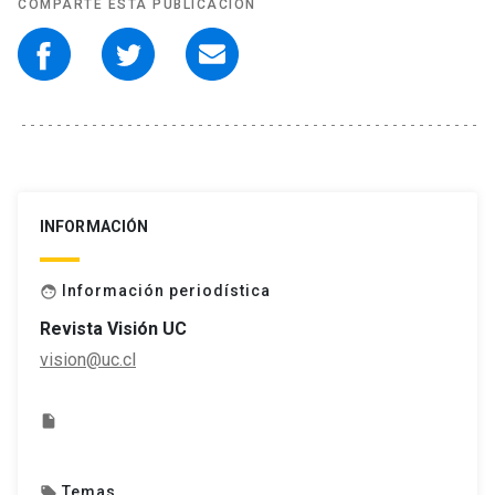
COMPARTE ESTA PUBLICACIÓN
INFORMACIÓN
Información periodística
face
Revista Visión UC
vision@uc.cl
insert_drive_file
Temas
local_offer