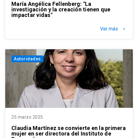
María Angélica Fellenberg: "La
investigación y la creación tienen que
impactar vidas"
Ver más
keyboard_arrow_right
Autoridades
25 marzo 2025
Claudia Martínez se convierte en la primera
mujer en ser directora del Instituto de