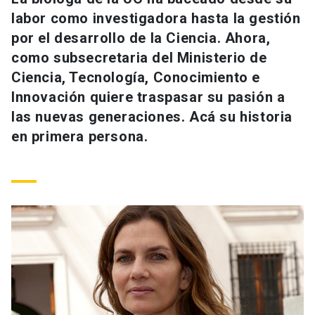
Universidad
labor como investigadora hasta la gestión
por el desarrollo de la Ciencia. Ahora,
keyboard_arrow_down
Información para
como subsecretaria del Ministerio de
Ciencia, Tecnología, Conocimiento e
Futuros estudiantes
Go to english site
launch
Innovación quiere traspasar su pasión a
Estudiantes
las nuevas generaciones. Acá su historia
ACCESOS DIRECTOS
en primera persona.
Admisión
launch
Académicos
Mi Cuenta UC
launch
Personal
Correo UC
launch
launch
Alumni
Mi Portal UC
launch
Padres y familia
Medios
Biblioteca
launch
launch
Vecinos
Donaciones
launch