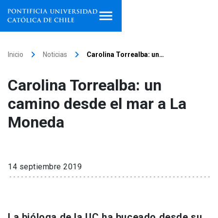
Inicio
keyboard_arrow_right
keyboard_arrow_right
Inicio
Noticias
Carolina Torrealba: un…
Programas de estudio
Carolina Torrealba: un
Facultades, escuelas e
camino desde el mar a La
institutos
Moneda
Investigación
Internacionalización
launch
14 septiembre 2019
Extensión
Vinculación
La bióloga de la UC ha buceado desde su