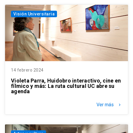
Visión Universitaria
14 febrero 2024
Violeta Parra, Huidobro interactivo, cine en
fílmico y más: La ruta cultural UC abre su
agenda
Ver más
keyboard_arrow_right