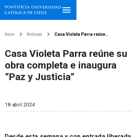
Inicio
keyboard_arrow_right
keyboard_arrow_right
Inicio
Noticias
Casa Violeta Parra reúne…
Programas de estudio
Casa Violeta Parra reúne su
Facultades, escuelas e
obra completa e inaugura
institutos
“Paz y Justicia”
Investigación
Internacionalización
launch
18 abril 2024
Extensión
Vinculación
Desde esta semana y con entrada liberada