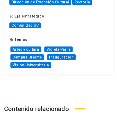
Dirección de Extensión Cultural
Rectoría
Eje estratégico
check_circle_outline
Comunidad UC
Temas
local_offer
Artes y cultura
Violeta Parra
Campus Oriente
Inauguración
Visión Universitaria
Contenido relacionado