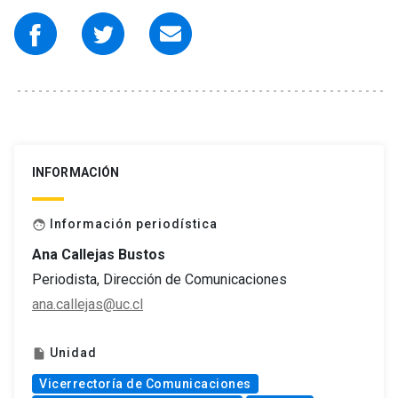
INFORMACIÓN
Información periodística
face
Ana Callejas Bustos
Periodista, Dirección de Comunicaciones
ana.callejas@uc.cl
Unidad
insert_drive_file
Vicerrectoría de Comunicaciones