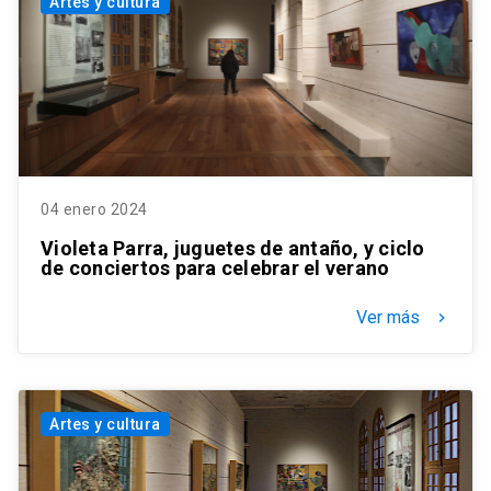
Artes y cultura
04 enero 2024
Violeta Parra, juguetes de antaño, y ciclo
de conciertos para celebrar el verano
Ver más
keyboard_arrow_right
Artes y cultura