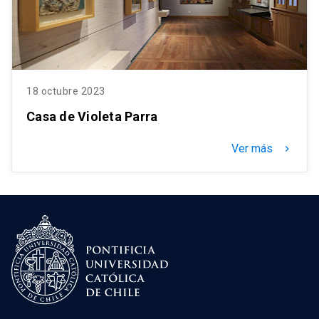
18 octubre 2023
Casa de Violeta Parra
Ver más
keyboard_arrow_right