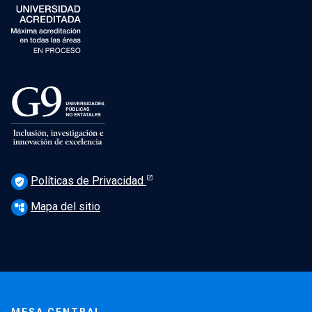
Políticas de Privacidad
verified_user
Mapa del sitio
account_tree
MESA CENTRAL