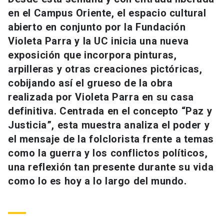
Universidad
en el Campus Oriente, el espacio cultural
abierto en conjunto por la Fundación
keyboard_arrow_down
Información para
Violeta Parra y la UC inicia una nueva
exposición que incorpora pinturas,
Futuros estudiantes
Go to english site
launch
arpilleras y otras creaciones pictóricas,
Estudiantes
cobijando así el grueso de la obra
ACCESOS DIRECTOS
realizada por Violeta Parra en su casa
Admisión
launch
Académicos
definitiva. Centrada en el concepto “Paz y
Justicia”, esta muestra analiza el poder y
Mi Cuenta UC
launch
Personal
el mensaje de la folclorista frente a temas
Correo UC
launch
como la guerra y los conflictos políticos,
launch
Alumni
una reflexión tan presente durante su vida
Mi Portal UC
launch
Padres y familia
como lo es hoy a lo largo del mundo.
Medios
Biblioteca
launch
launch
Vecinos
Donaciones
launch