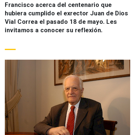
Francisco acerca del centenario que
Universidad
hubiera cumplido el exrector Juan de Dios
keyboard_arrow_down
Información para
Vial Correa el pasado 18 de mayo. Les
invitamos a conocer su reflexión.
Futuros estudiantes
Go to english site
launch
Estudiantes
ACCESOS DIRECTOS
Admisión
launch
Académicos
Mi Cuenta UC
launch
Personal
Correo UC
launch
launch
Alumni
Mi Portal UC
launch
Padres y familia
Medios
Biblioteca
launch
launch
Vecinos
Donaciones
launch