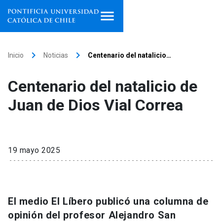
Inicio
keyboard_arrow_right
keyboard_arrow_right
Inicio
Noticias
Centenario del natalicio…
Programas de estudio
Centenario del natalicio de
Facultades, escuelas e
Juan de Dios Vial Correa
institutos
Investigación
19 mayo 2025
Internacionalización
launch
Extensión
El medio El Líbero publicó una columna de
Vinculación
opinión del profesor Alejandro San