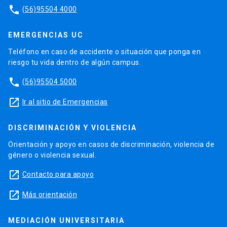
phone
(56)95504 4000
EMERGENCIAS UC
Teléfono en caso de accidente o situación que ponga en
riesgo tu vida dentro de algún campus.
phone
(56)95504 5000
launch
Ir al sitio de Emergencias
DISCRIMINACIÓN Y VIOLENCIA
Orientación y apoyo en casos de discriminación, violencia de
género o violencia sexual.
launch
Contacto para apoyo
launch
Más orientación
MEDIACIÓN UNIVERSITARIA