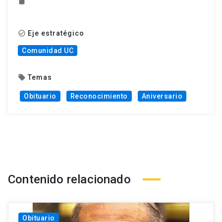
insert_drive_file
Eje estratégico
check_circle_outline
Comunidad UC
Temas
local_offer
Obituario
Reconocimiento
Aniversario
Contenido relacionado
Obituario