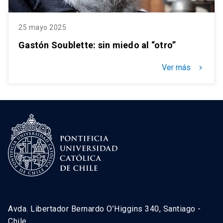
25 mayo 2025
Gastón Soublette: sin miedo al “otro”
Ver más
keyboard_arrow_right
Avda. Libertador Bernardo O’Higgins 340, Santiago -
Chile