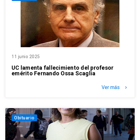
11 junio 2025
UC lamenta fallecimiento del profesor
emérito Fernando Ossa Scaglia
Ver más
keyboard_arrow_right
Obituario