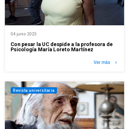
04 junio 2025
Con pesar la UC despide a la profesora de
Psicología María Loreto Martínez
Ver más
keyboard_arrow_right
Revista universitaria