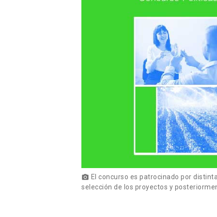
El concurso es patrocinado por distinta
photo_camera
selección de los proyectos y posteriormen