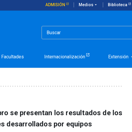
ADMISIÓN
Medios
arrow_drop_down
Biblioteca
za nuevas Propuestas para Chile 2020
Públicas lanza nuevas Pro
Facultades
Internacionalización
Extensión
arrow_d
ibro se presentan los resultados de los
s desarrollados por equipos