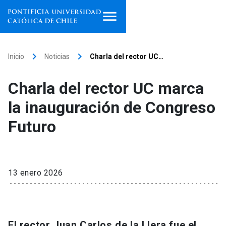
Inicio
keyboard_arrow_right
keyboard_arrow_right
Inicio
Noticias
Charla del rector UC…
Programas de estudio
Charla del rector UC marca
Facultades, escuelas e
la inauguración de Congreso
institutos
Futuro
Investigación
Internacionalización
launch
13 enero 2026
Extensión
Vinculación
El rector Juan Carlos de la Llera fue el