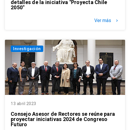
detalles de la iniciativa "Proyecta Chile
2050"
Ver más
keyboard_arrow_right
Investigación
13 abril 2023
Consejo Asesor de Rectores se reúne para
proyectar iniciativas 2024 de Congreso
Futuro