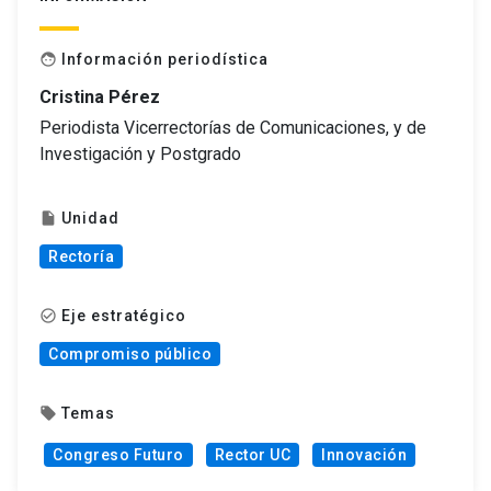
Información periodística
face
Cristina Pérez
Periodista Vicerrectorías de Comunicaciones, y de
Investigación y Postgrado
Unidad
insert_drive_file
Rectoría
Eje estratégico
check_circle_outline
Compromiso público
Temas
local_offer
Congreso Futuro
Rector UC
Innovación