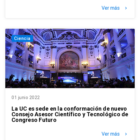
Ver más
keyboard_arrow_right
Ciencia
01 junio 2022
La UC es sede en la conformación de nuevo
Consejo Asesor Científico y Tecnológico de
Congreso Futuro
Ver más
keyboard_arrow_right