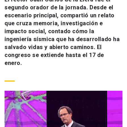
Universidad
segundo orador de la jornada. Desde el
escenario principal, compartió un relato
keyboard_arrow_down
Información para
que cruza memoria, investigación e
impacto social, contado cómo la
Futuros estudiantes
Go to english site
launch
ingeniería sísmica que ha desarrollado ha
Estudiantes
salvado vidas y abierto caminos. El
ACCESOS DIRECTOS
congreso se extiende hasta el 17 de
Admisión
launch
Académicos
enero.
Mi Cuenta UC
launch
Personal
Correo UC
launch
launch
Alumni
Mi Portal UC
launch
Padres y familia
Medios
Biblioteca
launch
launch
Vecinos
Donaciones
launch