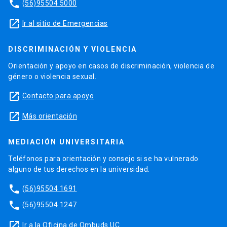
phone
(56)95504 5000
launch
Ir al sitio de Emergencias
DISCRIMINACIÓN Y VIOLENCIA
Orientación y apoyo en casos de discriminación, violencia de
género o violencia sexual.
launch
Contacto para apoyo
launch
Más orientación
MEDIACIÓN UNIVERSITARIA
Teléfonos para orientación y consejo si se ha vulnerado
alguno de tus derechos en la universidad.
phone
(56)95504 1691
phone
(56)95504 1247
launch
Ir a la Oficina de Ombuds UC