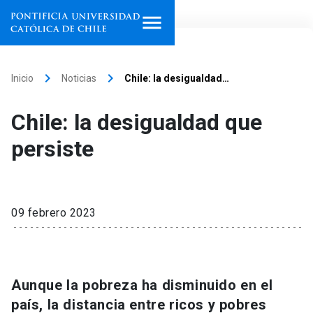
Inicio
keyboard_arrow_right
keyboard_arrow_right
Inicio
Noticias
Chile: la desigualdad…
Programas de estudio
Chile: la desigualdad que
Facultades, escuelas e
persiste
institutos
Investigación
09 febrero 2023
Internacionalización
launch
Extensión
Aunque la pobreza ha disminuido en el
Vinculación
país, la distancia entre ricos y pobres