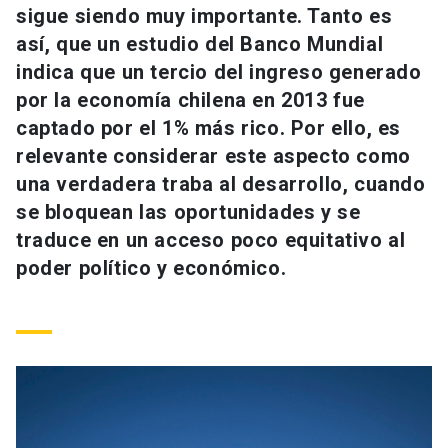
sigue siendo muy importante. Tanto es
Universidad
así, que un estudio del Banco Mundial
keyboard_arrow_down
Información para
indica que un tercio del ingreso generado
por la economía chilena en 2013 fue
Futuros estudiantes
Go to english site
launch
captado por el 1% más rico. Por ello, es
relevante considerar este aspecto como
Estudiantes
ACCESOS DIRECTOS
una verdadera traba al desarrollo, cuando
Admisión
launch
se bloquean las oportunidades y se
Académicos
traduce en un acceso poco equitativo al
Mi Cuenta UC
launch
Personal
poder político y económico.
Correo UC
launch
launch
Alumni
Mi Portal UC
launch
Padres y familia
Medios
Biblioteca
launch
launch
Vecinos
Donaciones
launch