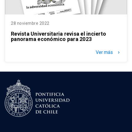
28 noviembre 2022
Revista Universitaria revisa el incierto
panorama económico para 2023
Ver más
keyboard_arrow_right