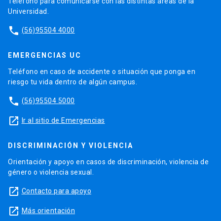
Teléfono para comunicarse con las distintas áreas de la
Universidad.
phone
(56)95504 4000
EMERGENCIAS UC
Teléfono en caso de accidente o situación que ponga en
riesgo tu vida dentro de algún campus.
phone
(56)95504 5000
launch
Ir al sitio de Emergencias
DISCRIMINACIÓN Y VIOLENCIA
Orientación y apoyo en casos de discriminación, violencia de
género o violencia sexual.
launch
Contacto para apoyo
launch
Más orientación