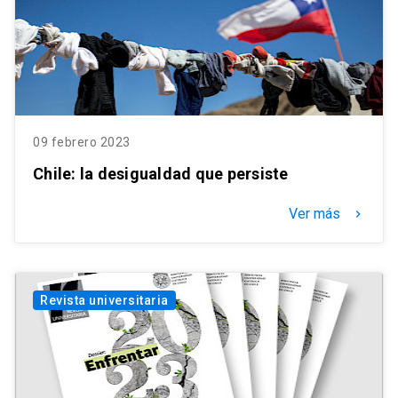
09 febrero 2023
Chile: la desigualdad que persiste
Ver más
keyboard_arrow_right
Revista universitaria