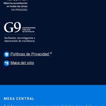
Políticas de Privacidad
verified_user
Mapa del sitio
account_tree
MESA CENTRAL