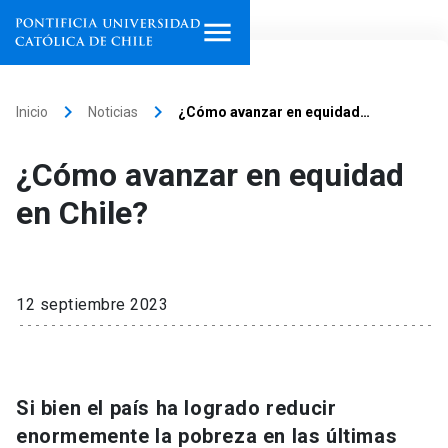
Inicio
keyboard_arrow_right
keyboard_arrow_right
Inicio
Noticias
¿Cómo avanzar en equidad…
Programas de estudio
¿Cómo avanzar en equidad
Facultades, escuelas e
en Chile?
institutos
Investigación
12 septiembre 2023
Internacionalización
launch
Extensión
Si bien el país ha logrado reducir
Vinculación
enormemente la pobreza en las últimas