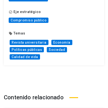
Eje estratégico
check_circle_outline
Compromiso público
Temas
local_offer
Revista universitaria
Economía
Políticas públicas
Sociedad
Calidad de vida
Contenido relacionado