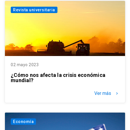
Revista universitaria
02 mayo 2023
¿Cómo nos afecta la crisis económica
mundial?
Ver más
keyboard_arrow_right
Economía