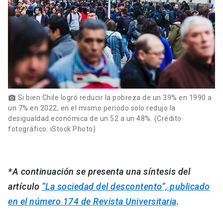
Si bien Chile logró reducir la pobreza de un 39% en 1990 a
photo_camera
un 7% en 2022, en el mismo periodo solo redujo la
desigualdad económica de un 52 a un 48%. (Crédito
fotográfico: iStock Photo)
*A continuación se presenta una síntesis del
artículo
“La sociedad del descontento”, publicado
en el número 174 de Revista Universitaria
.