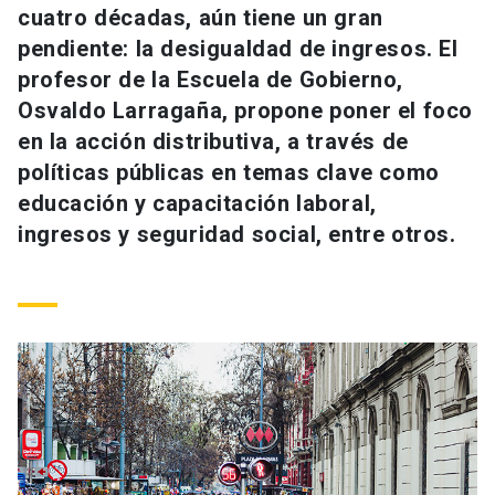
cuatro décadas, aún tiene un gran
Universidad
pendiente: la desigualdad de ingresos. El
keyboard_arrow_down
Información para
profesor de la Escuela de Gobierno,
Osvaldo Larragaña, propone poner el foco
Futuros estudiantes
Go to english site
launch
en la acción distributiva, a través de
políticas públicas en temas clave como
Estudiantes
ACCESOS DIRECTOS
educación y capacitación laboral,
Admisión
launch
ingresos y seguridad social, entre otros.
Académicos
Mi Cuenta UC
launch
Personal
Correo UC
launch
launch
Alumni
Mi Portal UC
launch
Padres y familia
Medios
Biblioteca
launch
launch
Vecinos
Donaciones
launch