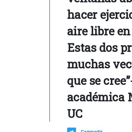
hacer ejerci
aire libre en
Estas dos p
muchas vece
que se cree”-
académica M
UC
Compartir