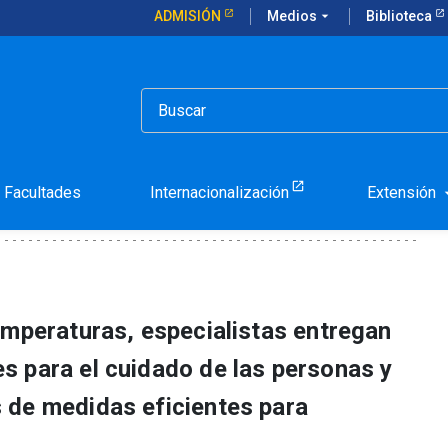
ADMISIÓN
Medios
arrow_drop_down
Biblioteca
remo?
 calor extremo?
Facultades
Internacionalización
Extensión
arrow_d
emperaturas, especialistas entregan
 para el cuidado de las personas y
 de medidas eficientes para