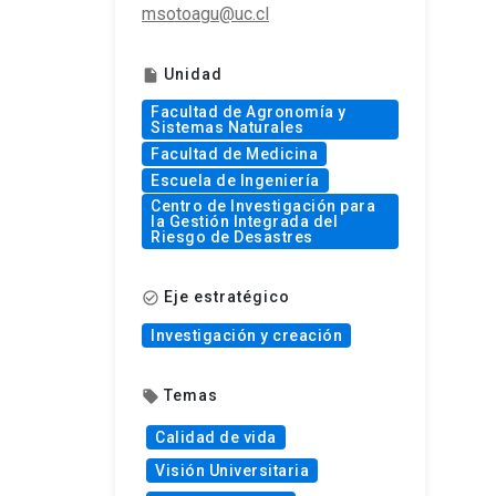
msotoagu@uc.cl
Unidad
insert_drive_file
Facultad de Agronomía y
Sistemas Naturales
Facultad de Medicina
Escuela de Ingeniería
Centro de Investigación para
la Gestión Integrada del
Riesgo de Desastres
Eje estratégico
check_circle_outline
Investigación y creación
Temas
local_offer
Calidad de vida
Visión Universitaria