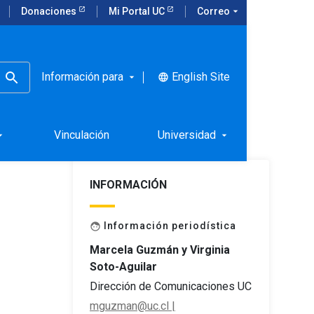
Donaciones
Mi Portal UC
Correo
arrow_drop_down
Información para
English Site
language
arrow_drop_down
Vinculación
Universidad
rop_down
arrow_drop_down
INFORMACIÓN
Información periodística
face
Marcela Guzmán y Virginia
Soto-Aguilar
Dirección de Comunicaciones UC
mguzman@uc.cl |