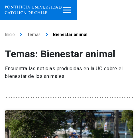
Inicio
keyboard_arrow_right
keyboard_arrow_right
Inicio
Temas
Bienestar animal
Programas de estudio
Temas: Bienestar animal
Facultades, escuelas e
institutos
Encuentra las noticias producidas en la UC sobre el
bienestar de los animales.
Investigación
Internacionalización
launch
Extensión
Vinculación