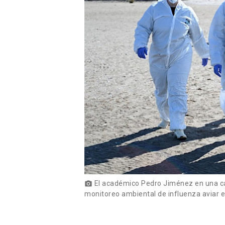
El académico Pedro Jiménez en una cap
photo_camera
monitoreo ambiental de influenza aviar en