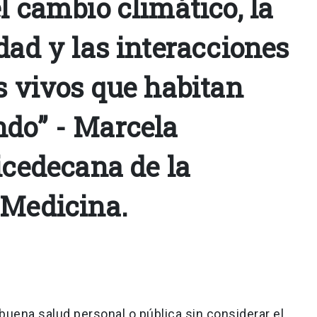
l cambio climático, la
dad y las interacciones
s vivos que habitan
do” - Marcela
icedecana de la
 Medicina.
ena salud personal o pública sin considerar el