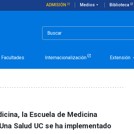
ADMISIÓN
Medios
arrow_drop_down
Biblioteca
mentar el enfoque Una Salud
 para implementar el enf
Facultades
Internacionalización
Extensión
arrow_d
icina, la Escuela de Medicina
va Una Salud UC se ha implementado