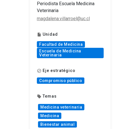
Periodista Escuela Medicina
Veterinaria
magdalena.villarroel@uc.cl
Unidad
insert_drive_file
Facultad de Medicina
Escuela de Medicina
Veterinaria
Eje estratégico
check_circle_outline
Compromiso público
Temas
local_offer
Medicina veterinaria
Medicina
Bienestar animal