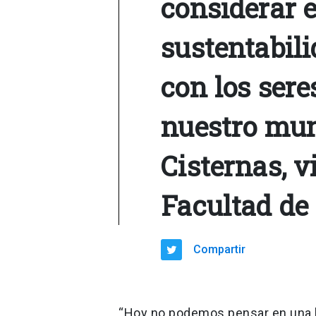
considerar e
sustentabili
con los sere
nuestro mun
Cisternas, v
Facultad de
Compartir
“Hoy no podemos pensar en una bu