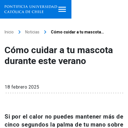
Inicio
keyboard_arrow_right
keyboard_arrow_right
Inicio
Noticias
Cómo cuidar a tu mascota…
Programas de estudio
Cómo cuidar a tu mascota
Facultades, escuelas e
durante este verano
institutos
Investigación
18 febrero 2025
Internacionalización
launch
Extensión
Si por el calor no puedes mantener más de
Vinculación
cinco segundos la palma de tu mano sobre