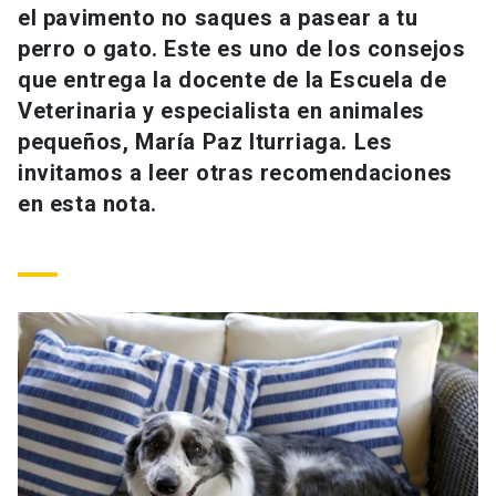
el pavimento no saques a pasear a tu
Universidad
perro o gato. Este es uno de los consejos
keyboard_arrow_down
Información para
que entrega la docente de la Escuela de
Veterinaria y especialista en animales
Futuros estudiantes
Go to english site
launch
pequeños, María Paz Iturriaga. Les
invitamos a leer otras recomendaciones
Estudiantes
ACCESOS DIRECTOS
en esta nota.
Admisión
launch
Académicos
Mi Cuenta UC
launch
Personal
Correo UC
launch
launch
Alumni
Mi Portal UC
launch
Padres y familia
Medios
Biblioteca
launch
launch
Vecinos
Donaciones
launch