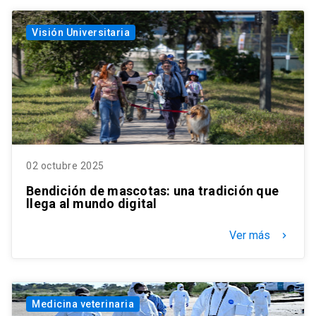
Visión Universitaria
02 octubre 2025
Bendición de mascotas: una tradición que
llega al mundo digital
Ver más
keyboard_arrow_right
Medicina veterinaria