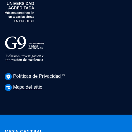
Políticas de Privacidad
verified_user
Mapa del sitio
account_tree
MESA CENTRAL