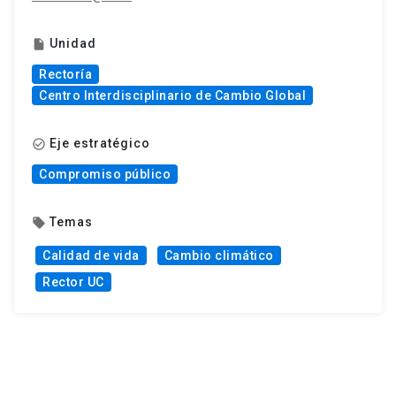
Unidad
insert_drive_file
Rectoría
Centro Interdisciplinario de Cambio Global
Eje estratégico
check_circle_outline
Compromiso público
Temas
local_offer
Calidad de vida
Cambio climático
Rector UC