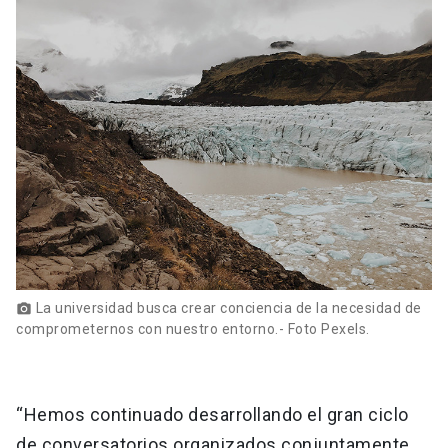
La universidad busca crear conciencia de la necesidad de
photo_camera
comprometernos con nuestro entorno.- Foto Pexels.
“Hemos continuado desarrollando el gran ciclo
de conversatorios organizados conjuntamente