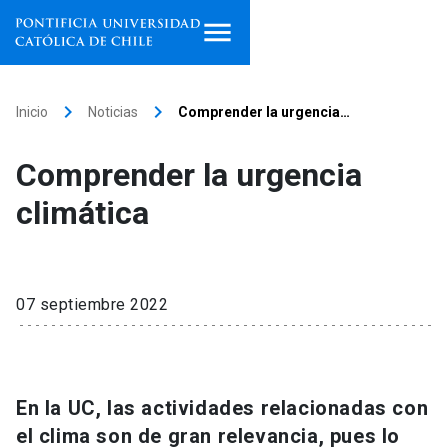
Inicio
keyboard_arrow_right
keyboard_arrow_right
Inicio
Noticias
Comprender la urgencia…
Programas de estudio
Comprender la urgencia
Facultades, escuelas e
climática
institutos
Investigación
07 septiembre 2022
Internacionalización
launch
Extensión
En la UC, las actividades relacionadas con
Vinculación
el clima son de gran relevancia, pues lo