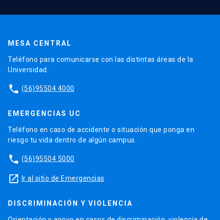
MESA CENTRAL
Teléfono para comunicarse con las distintas áreas de la
Universidad.
phone
(56)95504 4000
EMERGENCIAS UC
Teléfono en caso de accidente o situación que ponga en
riesgo tu vida dentro de algún campus.
phone
(56)95504 5000
launch
Ir al sitio de Emergencias
DISCRIMINACIÓN Y VIOLENCIA
Orientación y apoyo en casos de discriminación, violencia de