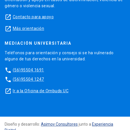
género o violencia sexual.
launch
Contacto para apoyo
launch
Más orientación
MEDIACIÓN UNIVERSITARIA
Teléfonos para orientación y consejo si se ha vulnerado
alguno de tus derechos en la universidad.
phone
(56)95504 1691
phone
(56)95504 1247
launch
Ir a la Oficina de Ombuds UC
Diseño y desarrollo:
Asimov Consultores
junto a
Experiencia