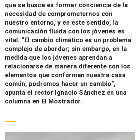
que se busca es formar conciencia de la
Universidad
necesidad de comprometernos con
keyboard_arrow_down
Información para
nuestro entorno, y en este sentido, la
comunicación fluida con los jóvenes es
Futuros estudiantes
Go to english site
launch
vital. “El cambio climático es un problema
complejo de abordar; sin embargo, en la
Estudiantes
ACCESOS DIRECTOS
medida que los jóvenes aprendan a
Admisión
launch
relacionarse de manera diferente con los
Académicos
elementos que conforman nuestra casa
Mi Cuenta UC
launch
Personal
común, podremos hacer un cambio”,
apunta el rector Ignacio Sánchez en una
Correo UC
launch
launch
Alumni
columna en El Mostrador.
Mi Portal UC
launch
Padres y familia
Medios
Biblioteca
launch
launch
Vecinos
Donaciones
launch