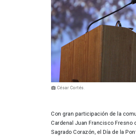
César Cortés.
photo_camera
Con gran participación de la comun
Cardenal Juan Francisco Fresno de
Sagrado Corazón, el Día de la Pont