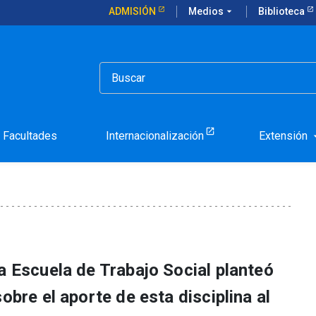
ADMISIÓN
Medios
arrow_drop_down
Biblioteca
es sociales en el ámbito de la educación
s trabajadores sociales en
Facultades
Internacionalización
Extensión
arrow_d
a Escuela de Trabajo Social planteó
obre el aporte de esta disciplina al