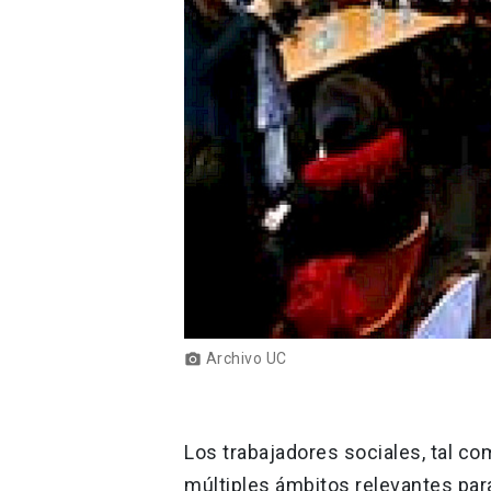
Archivo UC
photo_camera
Los trabajadores sociales, tal co
múltiples ámbitos relevantes par