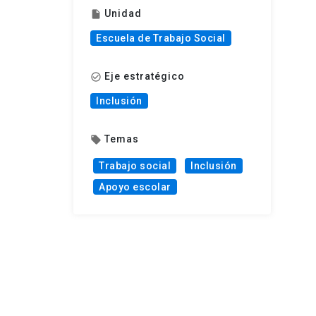
Unidad
insert_drive_file
Escuela de Trabajo Social
Eje estratégico
check_circle_outline
Inclusión
Temas
local_offer
Trabajo social
Inclusión
Apoyo escolar