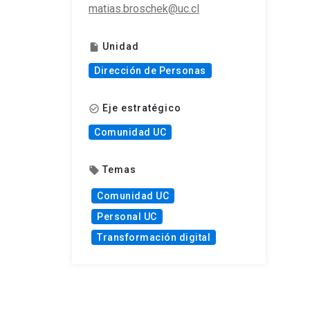
matias.broschek@uc.cl
Unidad
insert_drive_file
Dirección de Personas
Eje estratégico
check_circle_outline
Comunidad UC
Temas
local_offer
Comunidad UC
Personal UC
Transformación digital