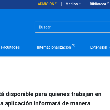
ADMISIÓN
Medios
arrow_drop_down
Biblioteca
cación para administrativos, profesionales y académicos
 lanza aplicación para
fesionales y académicos
Facultades
Internacionalización
Extensión
arrow_d
á disponible para quienes trabajan en
La aplicación informará de manera