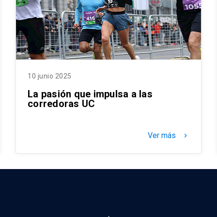
10 junio 2025
La pasión que impulsa a las
corredoras UC
Ver más
keyboard_arrow_right