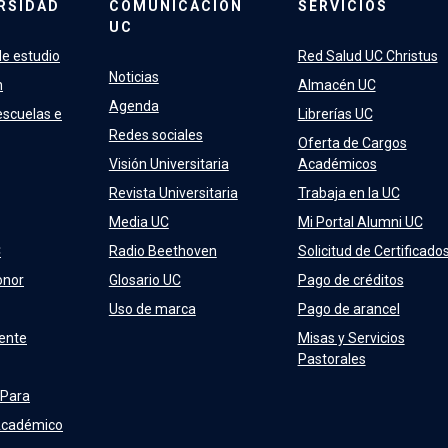
RSIDAD
COMUNICACIÓN
SERVICIOS
UC
e estudio
Red Salud UC Christus
Noticias
n
Almacén UC
Agenda
escuelas e
Librerías UC
Redes sociales
Oferta de Cargos
Visión Universitaria
Académicos
Revista Universitaria
Trabaja en la UC
Media UC
Mi Portal Alumni UC
C
Radio Beethoven
Solicitud de Certificado
onor
Glosario UC
Pago de créditos
Uso de marca
Pago de arancel
ente
Misas y Servicios
Pastorales
 Para
Académico