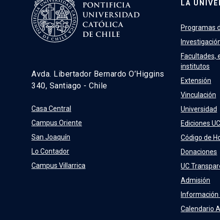
LA UNIVE
Programas d
Investigació
Facultades, 
institutos
Avda. Libertador Bernardo O’Higgins
Extensión
340, Santiago - Chile
Vinculación
Casa Central
Universidad
Campus Oriente
Ediciones U
San Joaquín
Código de H
Lo Contador
Donaciones
Campus Villarrica
UC Transpar
Admisión
Información
Calendario 