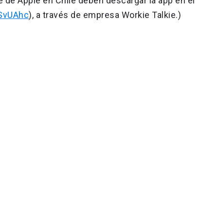
 de Apple en Chile deben descargar la app en el
2SvUAhc
), a través de empresa Workie Talkie.)