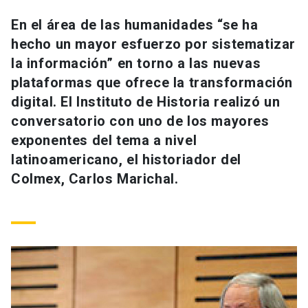
Universidad
En el área de las humanidades “se ha
hecho un mayor esfuerzo por sistematizar
keyboard_arrow_down
Información para
la información” en torno a las nuevas
Futuros estudiantes
Go to english site
launch
plataformas que ofrece la transformación
digital. El Instituto de Historia realizó un
Estudiantes
ACCESOS DIRECTOS
conversatorio con uno de los mayores
exponentes del tema a nivel
Admisión
launch
Académicos
latinoamericano, el historiador del
Mi Cuenta UC
launch
Colmex, Carlos Marichal.
Personal
Correo UC
launch
launch
Alumni
Mi Portal UC
launch
Padres y familia
Medios
Biblioteca
launch
launch
Vecinos
Donaciones
launch