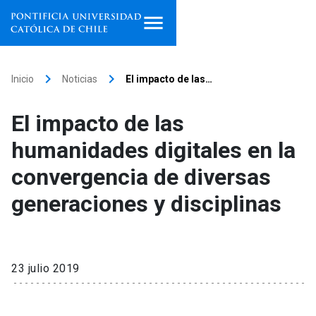
Inicio
keyboard_arrow_right
keyboard_arrow_right
Inicio
Noticias
El impacto de las…
Programas de estudio
El impacto de las
Facultades, escuelas e
humanidades digitales en la
institutos
convergencia de diversas
Investigación
generaciones y disciplinas
Internacionalización
launch
Extensión
23 julio 2019
Vinculación