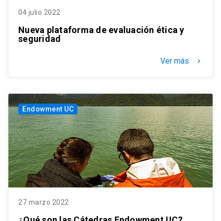
04 julio 2022
Nueva plataforma de evaluación ética y
seguridad
Ver más
keyboard_arrow_right
Endowment UC
27 marzo 2022
¿Qué son las Cátedras Endowment UC?