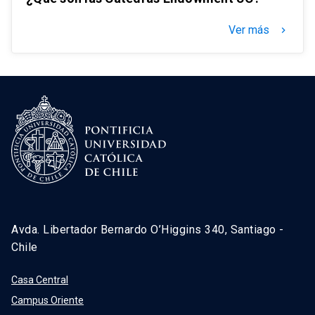
Ver más
keyboard_arrow_right
Avda. Libertador Bernardo O’Higgins 340, Santiago -
Chile
Casa Central
Campus Oriente