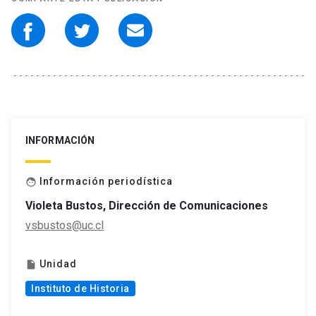
INFORMACIÓN
Información periodística
face
Violeta Bustos, Dirección de Comunicaciones
vsbustos@uc.cl
Unidad
insert_drive_file
Instituto de Historia