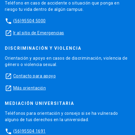
Teléfono en caso de accidente o situación que ponga en
riesgo tu vida dentro de algún campus.
phone
(56)95504 5000
launch
Ir al sitio de Emergencias
DISCRIMINACIÓN Y VIOLENCIA
Orientación y apoyo en casos de discriminación, violencia de
género o violencia sexual.
launch
Contacto para apoyo
launch
Más orientación
MEDIACIÓN UNIVERSITARIA
Teléfonos para orientación y consejo si se ha vulnerado
alguno de tus derechos en la universidad.
phone
(56)95504 1691