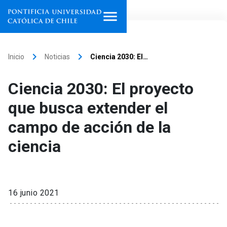
Inicio
keyboard_arrow_right
keyboard_arrow_right
Inicio
Noticias
Ciencia 2030: El…
Programas de estudio
Ciencia 2030: El proyecto
Facultades, escuelas e
que busca extender el
institutos
campo de acción de la
Investigación
ciencia
Internacionalización
launch
Extensión
16 junio 2021
Vinculación