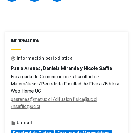
INFORMACIÓN
Información periodística
face
Paula Arenas, Daniela Miranda y Nicole Saffie
Encargada de Comunicaciones Facultad de
Matemáticas /Periodista Facultad de Física /Editora
Web Home UC
paarenas@mat.uc.cl /difusion.fisica@uc.cl
/nsaffie@uc.cl
Unidad
insert_drive_file