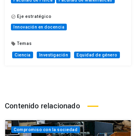
Facultad de Física
Facultad de Matemáticas
Eje estratégico
check_circle_outline
Innovación en docencia
Temas
local_offer
Ciencia
Investigación
Equidad de género
Contenido relacionado
Compromiso con la sociedad