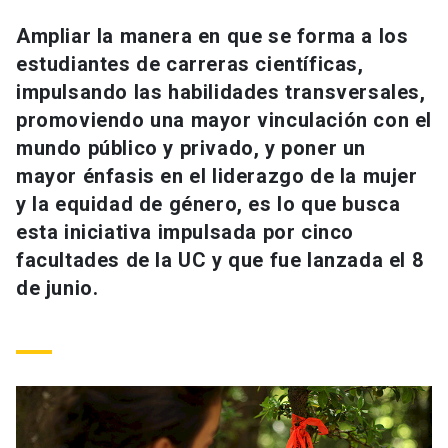
Universidad
Ampliar la manera en que se forma a los
estudiantes de carreras científicas,
keyboard_arrow_down
Información para
impulsando las habilidades transversales,
Futuros estudiantes
Go to english site
launch
promoviendo una mayor vinculación con el
mundo público y privado, y poner un
Estudiantes
ACCESOS DIRECTOS
mayor énfasis en el liderazgo de la mujer
y la equidad de género, es lo que busca
Admisión
launch
Académicos
esta iniciativa impulsada por cinco
Mi Cuenta UC
launch
facultades de la UC y que fue lanzada el 8
Personal
de junio.
Correo UC
launch
launch
Alumni
Mi Portal UC
launch
Padres y familia
Medios
Biblioteca
launch
launch
Vecinos
Donaciones
launch