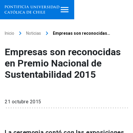
Inicio
keyboard_arrow_right
keyboard_arrow_right
Inicio
Noticias
Empresas son reconocidas…
Programas de estudio
Empresas son reconocidas
Facultades, escuelas e
en Premio Nacional de
institutos
Sustentabilidad 2015
Investigación
Internacionalización
launch
21 octubre 2015
Extensión
Vinculación
La ceremonia contó con las exposiciones