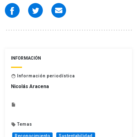
INFORMACIÓN
Información periodística
face
Nicolás Aracena
insert_drive_file
Temas
local_offer
Reconocimiento
Sustentabilidad