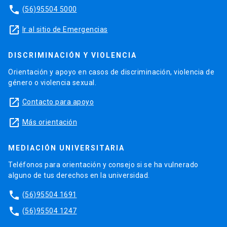
phone
(56)95504 5000
launch
Ir al sitio de Emergencias
DISCRIMINACIÓN Y VIOLENCIA
Orientación y apoyo en casos de discriminación, violencia de
género o violencia sexual.
launch
Contacto para apoyo
launch
Más orientación
MEDIACIÓN UNIVERSITARIA
Teléfonos para orientación y consejo si se ha vulnerado
alguno de tus derechos en la universidad.
phone
(56)95504 1691
phone
(56)95504 1247