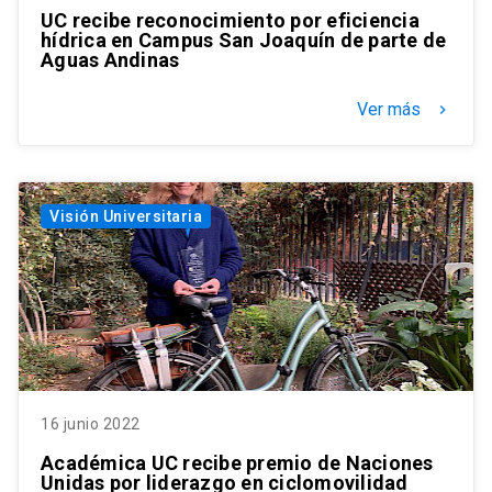
UC recibe reconocimiento por eficiencia
hídrica en Campus San Joaquín de parte de
Aguas Andinas
Ver más
keyboard_arrow_right
Visión Universitaria
16 junio 2022
Académica UC recibe premio de Naciones
Unidas por liderazgo en ciclomovilidad