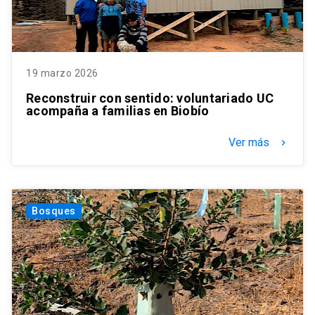
19 marzo 2026
Reconstruir con sentido: voluntariado UC
acompaña a familias en Biobío
Ver más
keyboard_arrow_right
Bosques