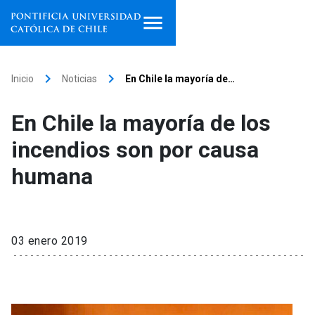
Inicio
keyboard_arrow_right
keyboard_arrow_right
Inicio
Noticias
En Chile la mayoría de…
Programas de estudio
En Chile la mayoría de los
Facultades, escuelas e
incendios son por causa
institutos
humana
Investigación
Internacionalización
launch
03 enero 2019
Extensión
Vinculación