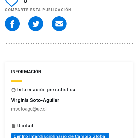
0
COMPARTE ESTA PUBLICACIÓN
INFORMACIÓN
Información periodística
face
Virginia Soto-Aguilar
msotoagu@uc.cl
Unidad
insert_drive_file
Centro Interdisciplinario de Cambio Global