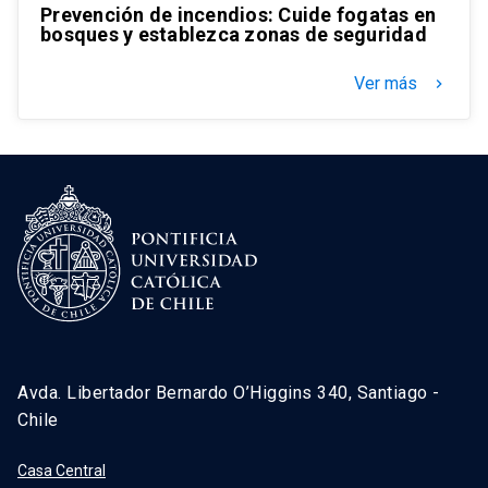
Prevención de incendios: Cuide fogatas en
bosques y establezca zonas de seguridad
Ver más
keyboard_arrow_right
Avda. Libertador Bernardo O’Higgins 340, Santiago -
Chile
Casa Central