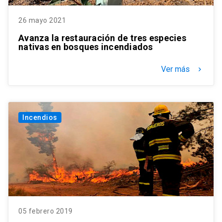
26 mayo 2021
Avanza la restauración de tres especies
nativas en bosques incendiados
Ver más
keyboard_arrow_right
Incendios
05 febrero 2019