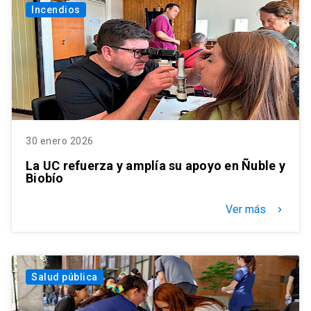
Incendios
30 enero 2026
La UC refuerza y amplía su apoyo en Ñuble y
Biobío
Ver más
keyboard_arrow_right
Salud pública