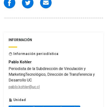
INFORMACIÓN
Información periodística
face
Pablo Kohler
Periodista de la Subdirección de Vinculación y
MarketingTecnológico, Dirección de Transferencia y
Desarrollo UC
pablo.kohler@uc.cl
Unidad
insert_drive_file