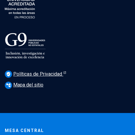
Políticas de Privacidad
verified_user
Mapa del sitio
account_tree
MESA CENTRAL