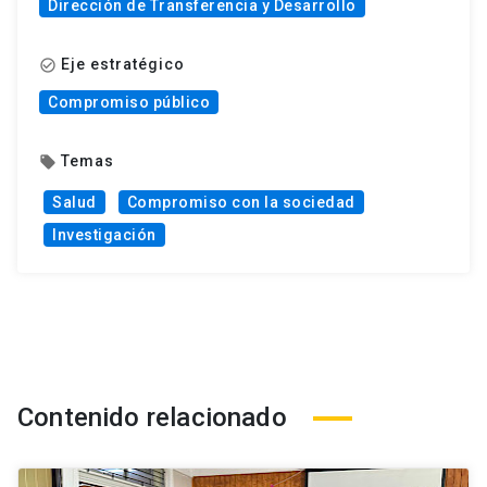
Dirección de Transferencia y Desarrollo
Eje estratégico
check_circle_outline
Compromiso público
Temas
local_offer
Salud
Compromiso con la sociedad
Investigación
Contenido relacionado