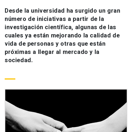
Universidad
Desde la universidad ha surgido un gran
número de iniciativas a partir de la
keyboard_arrow_down
Información para
investigación científica, algunas de las
Futuros estudiantes
Go to english site
launch
cuales ya están mejorando la calidad de
vida de personas y otras que están
Estudiantes
ACCESOS DIRECTOS
próximas a llegar al mercado y la
sociedad.
Admisión
launch
Académicos
Mi Cuenta UC
launch
Personal
Correo UC
launch
launch
Alumni
Mi Portal UC
launch
Padres y familia
Medios
Biblioteca
launch
launch
Vecinos
Donaciones
launch