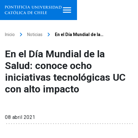
Inicio
keyboard_arrow_right
keyboard_arrow_right
Inicio
Noticias
En el Día Mundial de la…
Programas de estudio
En el Día Mundial de la
Facultades, escuelas e
Salud: conoce ocho
institutos
iniciativas tecnológicas UC
Investigación
con alto impacto
Internacionalización
launch
Extensión
08 abril 2021
Vinculación