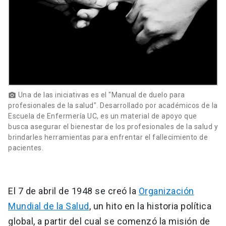
Una de las iniciativas es el "Manual de duelo para
photo_camera
profesionales de la salud". Desarrollado por académicos de la
Escuela de Enfermería UC, es un material de apoyo que
busca asegurar el bienestar de los profesionales de la salud y
brindarles herramientas para enfrentar el fallecimiento de
pacientes.
El 7 de abril de 1948 se creó la
Organización
Mundial de la Salud
, un hito en la historia política
global, a partir del cual se comenzó la misión de