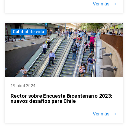
Ver más
keyboard_arrow_right
Calidad de vida
19 abril 2024
Rector sobre Encuesta Bicentenario 2023:
nuevos desafíos para Chile
Ver más
keyboard_arrow_right