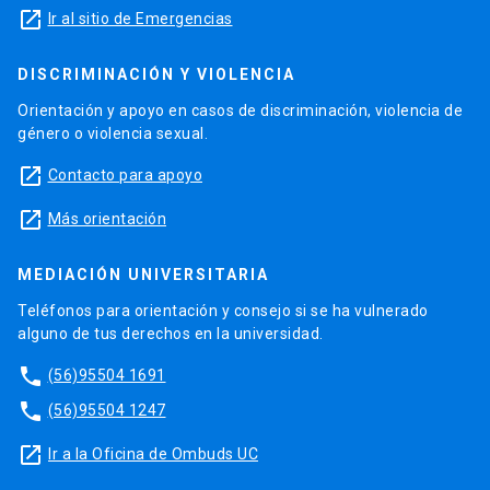
launch
Ir al sitio de Emergencias
DISCRIMINACIÓN Y VIOLENCIA
Orientación y apoyo en casos de discriminación, violencia de
género o violencia sexual.
launch
Contacto para apoyo
launch
Más orientación
MEDIACIÓN UNIVERSITARIA
Teléfonos para orientación y consejo si se ha vulnerado
alguno de tus derechos en la universidad.
phone
(56)95504 1691
phone
(56)95504 1247
launch
Ir a la Oficina de Ombuds UC