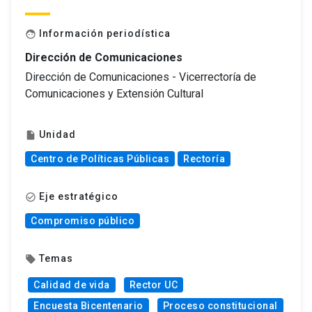
Información periodística
face
Dirección de Comunicaciones
Dirección de Comunicaciones - Vicerrectoría de
Comunicaciones y Extensión Cultural
Unidad
insert_drive_file
Centro de Políticas Públicas
Rectoría
Eje estratégico
check_circle_outline
Compromiso público
Temas
local_offer
Calidad de vida
Rector UC
Encuesta Bicentenario
Proceso constitucional