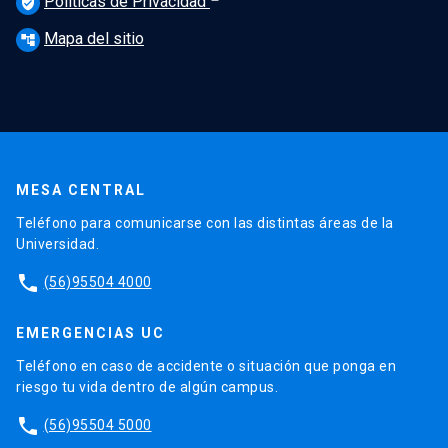
Políticas de Privacidad
verified_user
Mapa del sitio
account_tree
MESA CENTRAL
Teléfono para comunicarse con las distintas áreas de la
Universidad.
phone
(56)95504 4000
EMERGENCIAS UC
Teléfono en caso de accidente o situación que ponga en
riesgo tu vida dentro de algún campus.
phone
(56)95504 5000