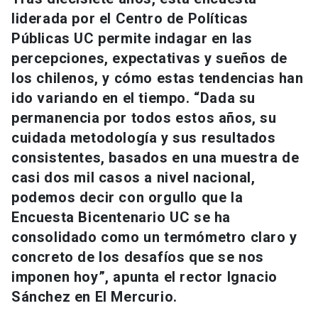
Universidad
liderada por el Centro de Políticas
Públicas UC permite indagar en las
keyboard_arrow_down
Información para
percepciones, expectativas y sueños de
los chilenos, y cómo estas tendencias han
Futuros estudiantes
Go to english site
launch
ido variando en el tiempo. “Dada su
Estudiantes
permanencia por todos estos años, su
ACCESOS DIRECTOS
cuidada metodología y sus resultados
Admisión
launch
Académicos
consistentes, basados en una muestra de
casi dos mil casos a nivel nacional,
Mi Cuenta UC
launch
Personal
podemos decir con orgullo que la
Correo UC
launch
Encuesta Bicentenario UC se ha
launch
Alumni
consolidado como un termómetro claro y
Mi Portal UC
launch
Padres y familia
concreto de los desafíos que se nos
Medios
Biblioteca
launch
imponen hoy”, apunta el rector Ignacio
launch
Vecinos
Sánchez en El Mercurio.
Donaciones
launch