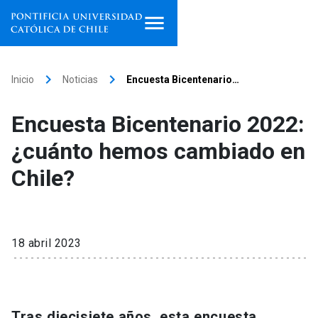
Inicio
keyboard_arrow_right
keyboard_arrow_right
Inicio
Noticias
Encuesta Bicentenario…
Programas de estudio
Encuesta Bicentenario 2022:
Facultades, escuelas e
¿cuánto hemos cambiado en
institutos
Chile?
Investigación
Internacionalización
launch
18 abril 2023
Extensión
Vinculación
Tras diecisiete años, esta encuesta