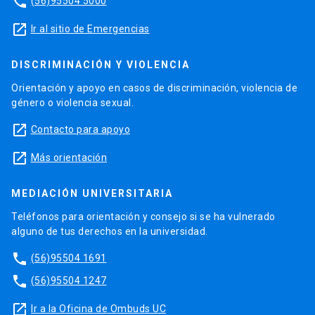
phone
(56)95504 5000
launch
Ir al sitio de Emergencias
DISCRIMINACIÓN Y VIOLENCIA
Orientación y apoyo en casos de discriminación, violencia de
género o violencia sexual.
launch
Contacto para apoyo
launch
Más orientación
MEDIACIÓN UNIVERSITARIA
Teléfonos para orientación y consejo si se ha vulnerado
alguno de tus derechos en la universidad.
phone
(56)95504 1691
phone
(56)95504 1247
launch
Ir a la Oficina de Ombuds UC