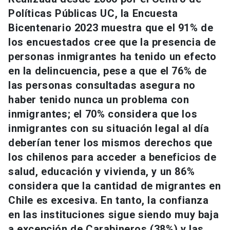
Universidad
Políticas Públicas UC, la Encuesta
Bicentenario 2023 muestra que el 91% de
keyboard_arrow_down
Información para
los encuestados cree que la presencia de
personas inmigrantes ha tenido un efecto
Futuros estudiantes
Go to english site
launch
en la delincuencia, pese a que el 76% de
Estudiantes
las personas consultadas asegura no
ACCESOS DIRECTOS
haber tenido nunca un problema con
Admisión
launch
Académicos
inmigrantes; el 70% considera que los
inmigrantes con su situación legal al día
Mi Cuenta UC
launch
Personal
deberían tener los mismos derechos que
Correo UC
launch
los chilenos para acceder a beneficios de
launch
Alumni
salud, educación y vivienda, y un 86%
Mi Portal UC
launch
Padres y familia
considera que la cantidad de migrantes en
Medios
Biblioteca
launch
Chile es excesiva. En tanto, la confianza
launch
Vecinos
en las instituciones sigue siendo muy baja
Donaciones
launch
a excepción de Carabineros (38%) y las