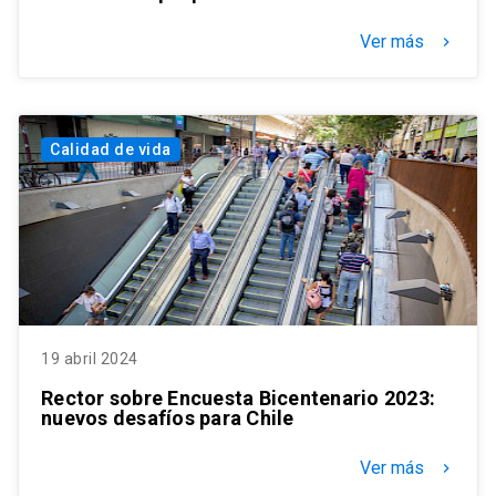
Ver más
keyboard_arrow_right
Calidad de vida
19 abril 2024
Rector sobre Encuesta Bicentenario 2023:
nuevos desafíos para Chile
Ver más
keyboard_arrow_right