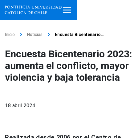
Inicio
keyboard_arrow_right
keyboard_arrow_right
Inicio
Noticias
Encuesta Bicentenario…
Programas de estudio
Encuesta Bicentenario 2023:
Facultades, escuelas e
aumenta el conflicto, mayor
institutos
violencia y baja tolerancia
Investigación
Internacionalización
launch
18 abril 2024
Extensión
Vinculación
Realizada desde 2006 por el Centro de