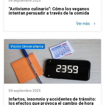
04 septiembre 2025
"Activismo culinario": Cómo los veganos
intentan persuadir a través de la comida
Ver más
keyboard_arrow_right
Visión Universitaria
04 septiembre 2025
Infartos, insomnio y accidentes de tránsito:
los efectos que provoca el cambio de hora