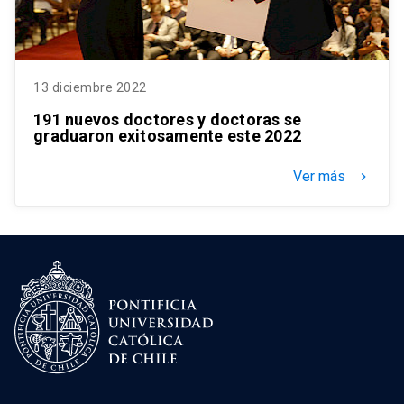
13 diciembre 2022
191 nuevos doctores y doctoras se
graduaron exitosamente este 2022
Ver más
keyboard_arrow_right