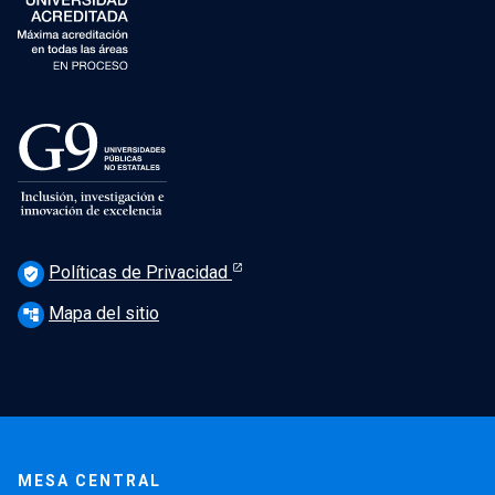
Políticas de Privacidad
verified_user
Mapa del sitio
account_tree
MESA CENTRAL