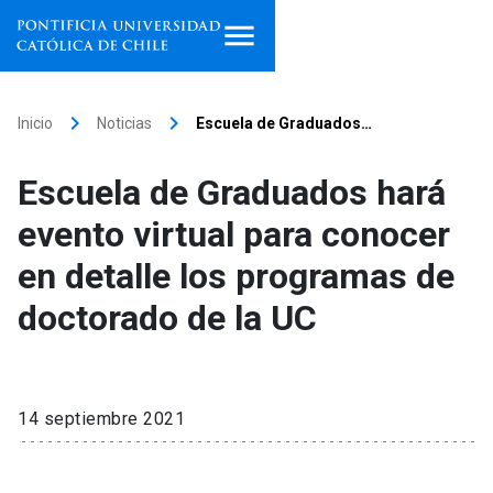
Inicio
keyboard_arrow_right
keyboard_arrow_right
Inicio
Noticias
Escuela de Graduados…
Programas de estudio
Escuela de Graduados hará
Facultades, escuelas e
evento virtual para conocer
institutos
en detalle los programas de
Investigación
doctorado de la UC
Internacionalización
launch
Extensión
14 septiembre 2021
Vinculación