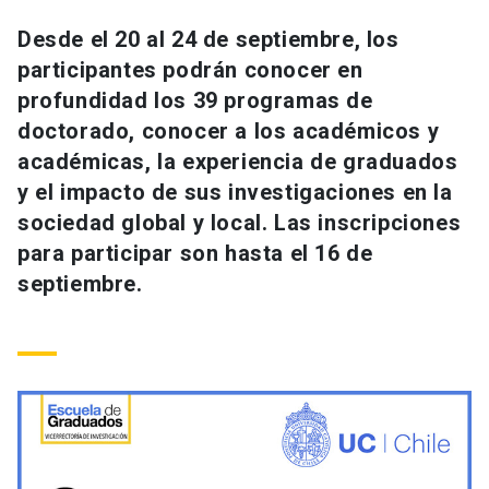
Universidad
Desde el 20 al 24 de septiembre, los
participantes podrán conocer en
keyboard_arrow_down
Información para
profundidad los 39 programas de
Futuros estudiantes
Go to english site
launch
doctorado, conocer a los académicos y
académicas, la experiencia de graduados
Estudiantes
ACCESOS DIRECTOS
y el impacto de sus investigaciones en la
sociedad global y local. Las inscripciones
Admisión
launch
Académicos
para participar son hasta el 16 de
Mi Cuenta UC
launch
septiembre.
Personal
Correo UC
launch
launch
Alumni
Mi Portal UC
launch
Padres y familia
Medios
Biblioteca
launch
launch
Vecinos
Donaciones
launch