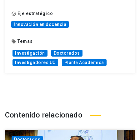
Eje estratégico
check_circle_outline
Innovación en docencia
Temas
local_offer
Investigación
Doctorados
Investigadores UC
Planta Académica
Contenido relacionado
Doctorados