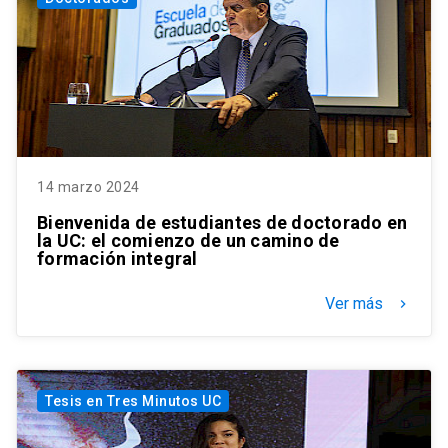
14 marzo 2024
Bienvenida de estudiantes de doctorado en
la UC: el comienzo de un camino de
formación integral
Ver más
keyboard_arrow_right
Tesis en Tres Minutos UC