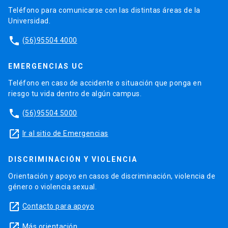
Teléfono para comunicarse con las distintas áreas de la
Universidad.
phone
(56)95504 4000
EMERGENCIAS UC
Teléfono en caso de accidente o situación que ponga en
riesgo tu vida dentro de algún campus.
phone
(56)95504 5000
launch
Ir al sitio de Emergencias
DISCRIMINACIÓN Y VIOLENCIA
Orientación y apoyo en casos de discriminación, violencia de
género o violencia sexual.
launch
Contacto para apoyo
launch
Más orientación