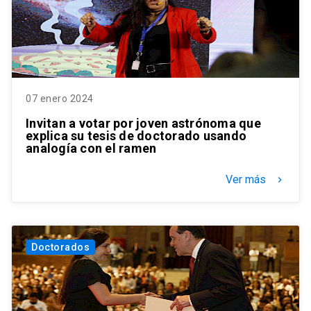
07 enero 2024
Invitan a votar por joven astrónoma que
explica su tesis de doctorado usando
analogía con el ramen
Ver más
keyboard_arrow_right
Doctorados